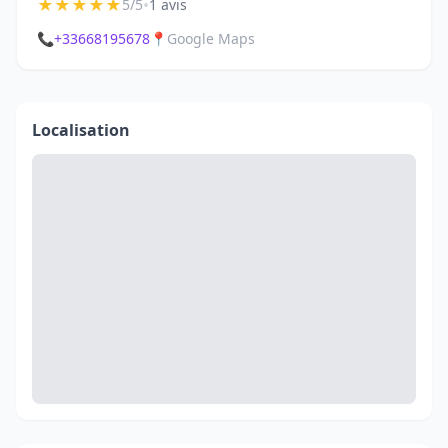
★
★
★
★
★
•
5/5
1 avis
📞
+33668195678
📍
Google Maps
Localisation