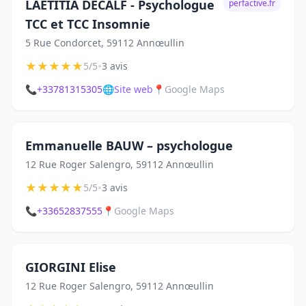
LAETITIA DECALF - Psychologue
perfactive.fr
TCC et TCC Insomnie
5 Rue Condorcet, 59112 Annœullin
★
★
★
★
★
•
5/5
3 avis
📞
+33781315305
🌐
Site web
📍
Google Maps
Emmanuelle BAUW – psychologue
12 Rue Roger Salengro, 59112 Annœullin
★
★
★
★
★
•
5/5
3 avis
📞
+33652837555
📍
Google Maps
GIORGINI Elise
12 Rue Roger Salengro, 59112 Annœullin