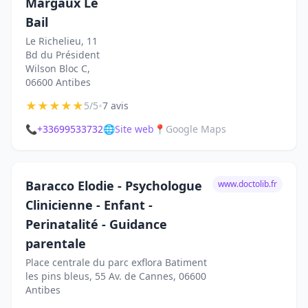
Margaux Le
Bail
Le Richelieu, 11
Bd du Président
Wilson Bloc C,
06600 Antibes
★
★
★
★
★
•
5/5
7 avis
📞
+33699533732
🌐
Site web
📍
Google Maps
Baracco Elodie - Psychologue
www.doctolib.fr
Clinicienne - Enfant -
Perinatalité - Guidance
parentale
Place centrale du parc exflora Batiment
les pins bleus, 55 Av. de Cannes, 06600
Antibes