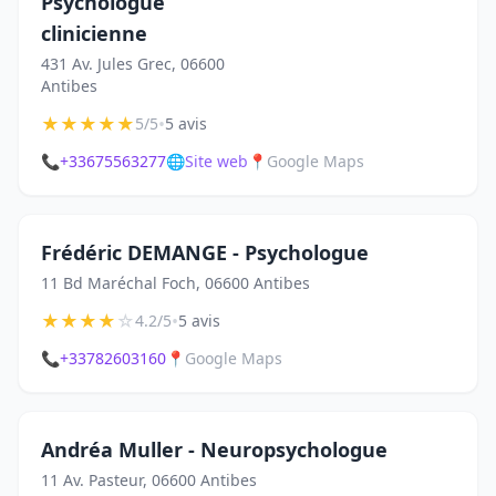
Psychologue
clinicienne
431 Av. Jules Grec, 06600
Antibes
★
★
★
★
★
•
5/5
5 avis
📞
+33675563277
🌐
Site web
📍
Google Maps
Frédéric DEMANGE - Psychologue
11 Bd Maréchal Foch, 06600 Antibes
★
★
★
★
☆
•
4.2/5
5 avis
📞
+33782603160
📍
Google Maps
Andréa Muller - Neuropsychologue
11 Av. Pasteur, 06600 Antibes