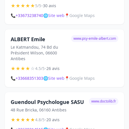
★
★
★
★
★
•
5/5
30 avis
📞
+33673238740
🌐
Site web
📍
Google Maps
ALBERT Emile
www.psy-emile-albert.com
Le Katmandou, 74 Bd du
Président Wilson, 06600
Antibes
★
★
★
★
☆
•
4.5/5
26 avis
📞
+33668351303
🌐
Site web
📍
Google Maps
Guendoul Psychologue SASU
www.doctolib.fr
48 Rue Bricka, 06160 Antibes
★
★
★
★
★
•
4.8/5
20 avis