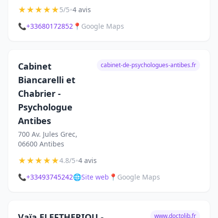
★
★
★
★
★
•
5/5
4 avis
📞
+33680172852
📍
Google Maps
Cabinet
cabinet-de-psychologues-antibes.fr
Biancarelli et
Chabrier -
Psychologue
Antibes
700 Av. Jules Grec,
06600 Antibes
★
★
★
★
★
•
4.8/5
4 avis
📞
+33493745242
🌐
Site web
📍
Google Maps
Vaïa ELEFTHERIOU -
www.doctolib.fr