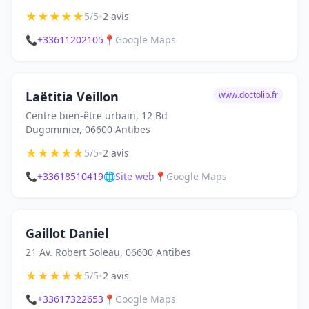
★
★
★
★
★
•
5/5
2 avis
📞
+33611202105
📍
Google Maps
Laëtitia Veillon
www.doctolib.fr
Centre bien-être urbain, 12 Bd
Dugommier, 06600 Antibes
★
★
★
★
★
•
5/5
2 avis
📞
+33618510419
🌐
Site web
📍
Google Maps
Gaillot Daniel
21 Av. Robert Soleau, 06600 Antibes
★
★
★
★
★
•
5/5
2 avis
📞
+33617322653
📍
Google Maps