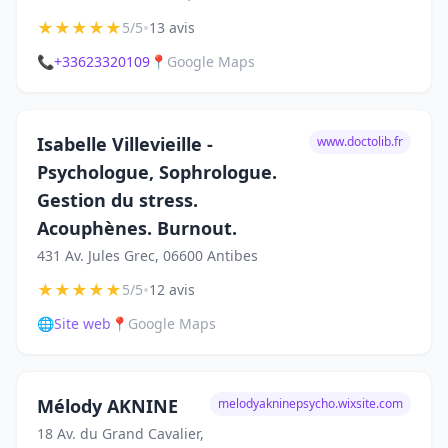
★
★
★
★
★
•
5/5
13 avis
📞
+33623320109
📍
Google Maps
Isabelle Villevieille -
www.doctolib.fr
Psychologue, Sophrologue.
Gestion du stress.
Acouphènes. Burnout.
431 Av. Jules Grec, 06600 Antibes
★
★
★
★
★
•
5/5
12 avis
🌐
Site web
📍
Google Maps
Mélody AKNINE
melodyakninepsycho.wixsite.com
18 Av. du Grand Cavalier,