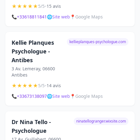
★
★
★
★
★
•
5/5
15 avis
📞
+33618811841
🌐
Site web
📍
Google Maps
Kellie Planques
kellieplanques-psychologue.com
Psychologue -
Antibes
3 Av. Lemeray, 06600
Antibes
★
★
★
★
★
•
5/5
14 avis
📞
+33673138097
🌐
Site web
📍
Google Maps
Dr Nina Tello -
ninatellogranger.wixsite.com
Psychologue
17 Av. Guillabert, 06600