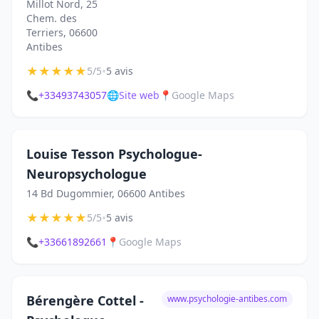
Millot Nord, 25
Chem. des
Terriers, 06600
Antibes
★
★
★
★
★
•
5/5
5 avis
📞
+33493743057
🌐
Site web
📍
Google Maps
Louise Tesson Psychologue-
Neuropsychologue
14 Bd Dugommier, 06600 Antibes
★
★
★
★
★
•
5/5
5 avis
📞
+33661892661
📍
Google Maps
Bérengère Cottel -
www.psychologie-antibes.com