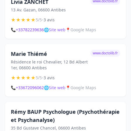
Livia ZANCHET
www.doctolib.fr
13 Av. Gazan, 06600 Antibes
★
★
★
★
★
•
5/5
3 avis
📞
+33782239636
🌐
Site web
📍
Google Maps
Marie Thiémé
www.doctolib.fr
Résidence le roi Chevalier, 12 Bd Albert
1er, 06600 Antibes
★
★
★
★
★
•
5/5
3 avis
📞
+33672096062
🌐
Site web
📍
Google Maps
Rémy BAUP Psychologue (Psychothérapie
et Psychanalyse)
35 Bd Gustave Chancel, 06600 Antibes