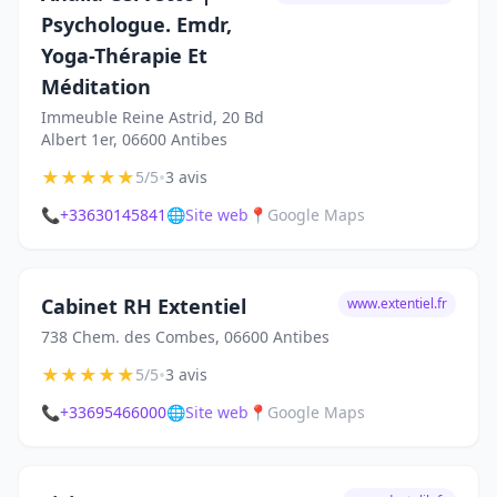
Psychologue. Emdr,
Yoga-Thérapie Et
Méditation
Immeuble Reine Astrid, 20 Bd
Albert 1er, 06600 Antibes
★
★
★
★
★
•
5/5
3 avis
📞
+33630145841
🌐
Site web
📍
Google Maps
Cabinet RH Extentiel
www.extentiel.fr
738 Chem. des Combes, 06600 Antibes
★
★
★
★
★
•
5/5
3 avis
📞
+33695466000
🌐
Site web
📍
Google Maps