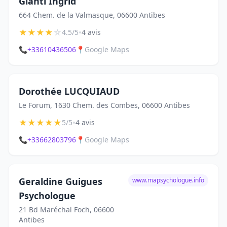
Gianti Ingrid
664 Chem. de la Valmasque, 06600 Antibes
★
★
★
★
☆
•
4.5/5
4 avis
📞
+33610436506
📍
Google Maps
Dorothée LUCQUIAUD
Le Forum, 1630 Chem. des Combes, 06600 Antibes
★
★
★
★
★
•
5/5
4 avis
📞
+33662803796
📍
Google Maps
Geraldine Guigues
www.mapsychologue.info
Psychologue
21 Bd Maréchal Foch, 06600
Antibes