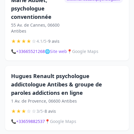
Marie Aublet,
psychologue
conventionnée
55 Av. de Cannes, 06600
Antibes
★
★
★
★
☆
•
4.1/5
9 avis
📞
+33665521268
🌐
Site web
📍
Google Maps
Hugues Renault psychologue
addictologue Antibes & groupe de
paroles addictions en ligne
1 Av. de Provence, 06600 Antibes
★
★
★
☆
☆
•
3/5
8 avis
📞
+33659882537
📍
Google Maps