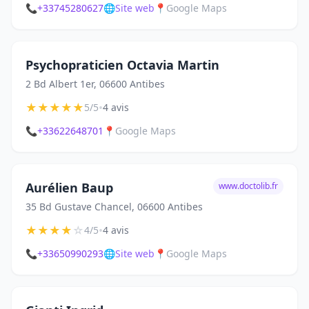
📞
+33745280627
🌐
Site web
📍
Google Maps
Psychopraticien Octavia Martin
2 Bd Albert 1er, 06600 Antibes
★
★
★
★
★
•
5/5
4 avis
📞
+33622648701
📍
Google Maps
Aurélien Baup
www.doctolib.fr
35 Bd Gustave Chancel, 06600 Antibes
★
★
★
★
☆
•
4/5
4 avis
📞
+33650990293
🌐
Site web
📍
Google Maps