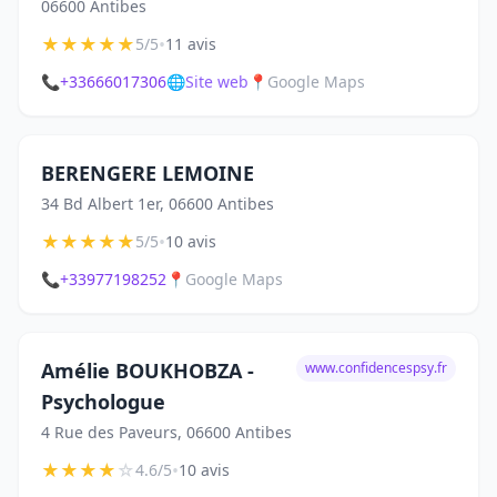
06600 Antibes
★
★
★
★
★
•
5/5
11 avis
📞
+33666017306
🌐
Site web
📍
Google Maps
BERENGERE LEMOINE
34 Bd Albert 1er, 06600 Antibes
★
★
★
★
★
•
5/5
10 avis
📞
+33977198252
📍
Google Maps
Amélie BOUKHOBZA -
www.confidencespsy.fr
Psychologue
4 Rue des Paveurs, 06600 Antibes
★
★
★
★
☆
•
4.6/5
10 avis