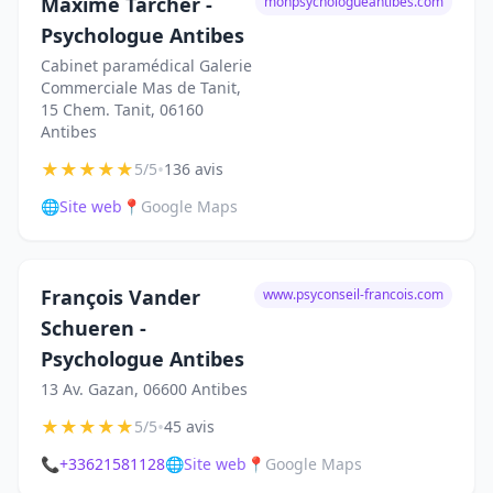
Maxime Tarcher -
monpsychologueantibes.com
Psychologue Antibes
Cabinet paramédical Galerie
Commerciale Mas de Tanit,
15 Chem. Tanit, 06160
Antibes
★
★
★
★
★
•
5/5
136 avis
🌐
Site web
📍
Google Maps
François Vander
www.psyconseil-francois.com
Schueren -
Psychologue Antibes
13 Av. Gazan, 06600 Antibes
★
★
★
★
★
•
5/5
45 avis
📞
+33621581128
🌐
Site web
📍
Google Maps