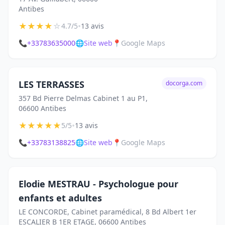
Antibes
★
★
★
★
☆
•
4.7/5
13 avis
📞
+33783635000
🌐
Site web
📍
Google Maps
LES TERRASSES
docorga.com
357 Bd Pierre Delmas Cabinet 1 au P1,
06600 Antibes
★
★
★
★
★
•
5/5
13 avis
📞
+33783138825
🌐
Site web
📍
Google Maps
Elodie MESTRAU - Psychologue pour
enfants et adultes
LE CONCORDE, Cabinet paramédical, 8 Bd Albert 1er
ESCALIER B 1ER ETAGE, 06600 Antibes