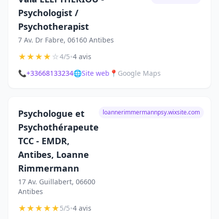
Psychologist /
Psychotherapist
7 Av. Dr Fabre, 06160 Antibes
★
★
★
★
☆
•
4/5
4 avis
📞
+33668133234
🌐
Site web
📍
Google Maps
Psychologue et
loannerimmermannpsy.wixsite.com
Psychothérapeute
TCC - EMDR,
Antibes, Loanne
Rimmermann
17 Av. Guillabert, 06600
Antibes
★
★
★
★
★
•
5/5
4 avis