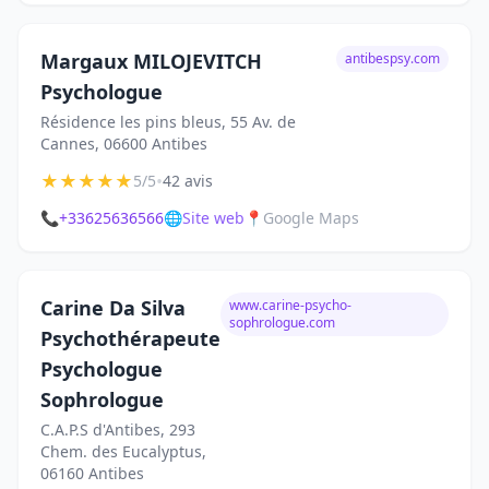
Margaux MILOJEVITCH
antibespsy.com
Psychologue
Résidence les pins bleus, 55 Av. de
Cannes, 06600 Antibes
★
★
★
★
★
•
5/5
42 avis
📞
+33625636566
🌐
Site web
📍
Google Maps
Carine Da Silva
www.carine-psycho-
sophrologue.com
Psychothérapeute
Psychologue
Sophrologue
C.A.P.S d'Antibes, 293
Chem. des Eucalyptus,
06160 Antibes