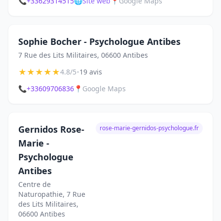
📞
+33629314515
🌐
Site web
📍
Google Maps
Sophie Bocher - Psychologue Antibes
7 Rue des Lits Militaires, 06600 Antibes
★
★
★
★
★
•
4.8/5
19 avis
📞
+33609706836
📍
Google Maps
Gernidos Rose-
rose-marie-gernidos-psychologue.fr
Marie -
Psychologue
Antibes
Centre de
Naturopathie, 7 Rue
des Lits Militaires,
06600 Antibes