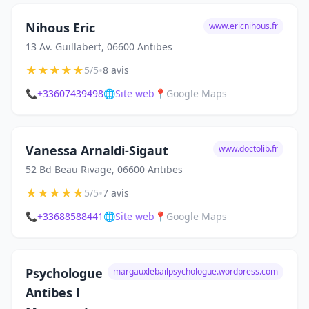
Nihous Eric
www.ericnihous.fr
13 Av. Guillabert, 06600 Antibes
★
★
★
★
★
•
5/5
8 avis
📞
+33607439498
🌐
Site web
📍
Google Maps
Vanessa Arnaldi-Sigaut
www.doctolib.fr
52 Bd Beau Rivage, 06600 Antibes
★
★
★
★
★
•
5/5
7 avis
📞
+33688588441
🌐
Site web
📍
Google Maps
Psychologue
margauxlebailpsychologue.wordpress.com
Antibes l