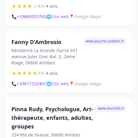
★
★
★
★
☆
•
4/5
4 avis
📞
+33669555765
🌐
Site web
📍
Google Maps
Fanny D'Ambrosio
www.psycho-antibes.fr
Résidence La Grande Ourse 431
avenue Jules Grec Bat. E, 2ème
étage, 06600 Antibes
★
★
★
★
★
•
5/5
4 avis
📞
+33671522401
🌐
Site web
📍
Google Maps
Pinna Rudy, Psychologue, Art-
www.doctolib.fr
thérapeute, enfants, adultes,
groupes
324 Rte de Grasse, 06600 Antibes