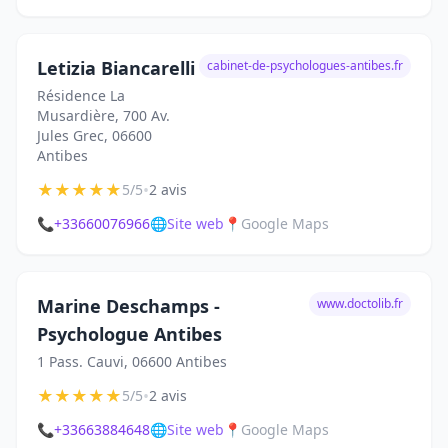
Letizia Biancarelli
cabinet-de-psychologues-antibes.fr
Résidence La
Musardière, 700 Av.
Jules Grec, 06600
Antibes
★
★
★
★
★
•
5/5
2 avis
📞
+33660076966
🌐
Site web
📍
Google Maps
Marine Deschamps -
www.doctolib.fr
Psychologue Antibes
1 Pass. Cauvi, 06600 Antibes
★
★
★
★
★
•
5/5
2 avis
📞
+33663884648
🌐
Site web
📍
Google Maps