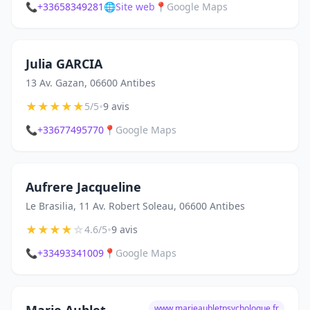
📞
+33658349281
🌐
Site web
📍
Google Maps
Julia GARCIA
13 Av. Gazan, 06600 Antibes
★
★
★
★
★
•
5/5
9 avis
📞
+33677495770
📍
Google Maps
Aufrere Jacqueline
Le Brasilia, 11 Av. Robert Soleau, 06600 Antibes
★
★
★
★
☆
•
4.6/5
9 avis
📞
+33493341009
📍
Google Maps
www.marieaubletpsychologue.fr