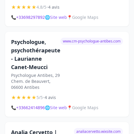
★
★
★
★
★
•
4.8/5
4 avis
📞
+33698297892
🌐
Site web
📍
Google Maps
Psychologue,
www.cm-psychologue-antibes.com
psychothérapeute
- Laurianne
Canet-Meucci
Psychologue Antibes, 29
Chem. de Beauvert,
06600 Antibes
★
★
★
★
★
•
5/5
4 avis
📞
+33662414896
🌐
Site web
📍
Google Maps
Analia Cervetto |
analiacervetto.wixsite.com