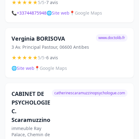
★
★
★
★
★
•
5/5
7 avis
📞
+33744875948
🌐
Site web
📍
Google Maps
Verginia BORISOVA
www.doctolib.fr
3 Av. Principal Pastour, 06600 Antibes
★
★
★
★
★
•
5/5
6 avis
🌐
Site web
📍
Google Maps
CABINET DE
catherinescaramuzzinopsychologue.com
PSYCHOLOGIE
C.
Scaramuzzino
immeuble Ray
Palace, Chemin de