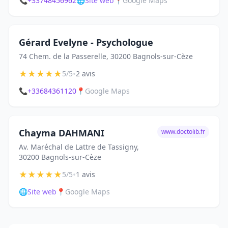
📞
+33748456962
🌐
Site web
📍
Google Maps
Gérard Evelyne - Psychologue
74 Chem. de la Passerelle, 30200 Bagnols-sur-Cèze
★
★
★
★
★
•
5/5
2 avis
📞
+33684361120
📍
Google Maps
Chayma DAHMANI
www.doctolib.fr
Av. Maréchal de Lattre de Tassigny,
30200 Bagnols-sur-Cèze
★
★
★
★
★
•
5/5
1 avis
🌐
Site web
📍
Google Maps