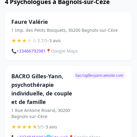
4 Psychologues à Bagnols-sur-Cèze
Faure Valérie
1 Imp. des Petits Bosquets, 30200 Bagnols-sur-Cèze
★
★
★
☆
☆
•
3.7/5
3 avis
📞
+33466792981
📍
Google Maps
BACRO Gilles-Yann,
bacrogillesyann.wixsite.com
psychothérapie
individuelle, de couple
et de famille
1 Rue Antoine Rivarol, 30200
Bagnols-sur-Cèze
★
★
★
★
★
•
5/5
3 avis