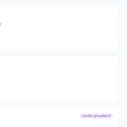
y
camille-giraudier.fr