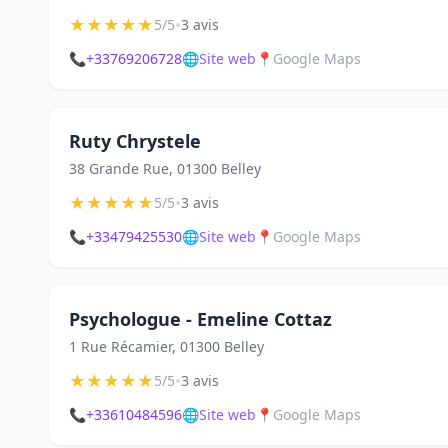
★
★
★
★
★
•
5/5
3 avis
📞
+33769206728
🌐
Site web
📍
Google Maps
Ruty Chrystele
38 Grande Rue, 01300 Belley
★
★
★
★
★
•
5/5
3 avis
📞
+33479425530
🌐
Site web
📍
Google Maps
Psychologue - Emeline Cottaz
1 Rue Récamier, 01300 Belley
★
★
★
★
★
•
5/5
3 avis
📞
+33610484596
🌐
Site web
📍
Google Maps