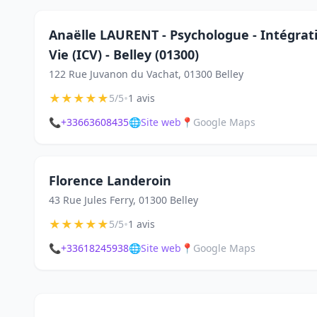
Anaëlle LAURENT - Psychologue - Intégrati
Vie (ICV) - Belley (01300)
122 Rue Juvanon du Vachat, 01300 Belley
★
★
★
★
★
•
5/5
1 avis
📞
+33663608435
🌐
Site web
📍
Google Maps
Florence Landeroin
43 Rue Jules Ferry, 01300 Belley
★
★
★
★
★
•
5/5
1 avis
📞
+33618245938
🌐
Site web
📍
Google Maps