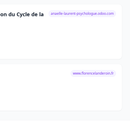
on du Cycle de la
anaelle-laurent-psychologue.odoo.com
www.florencelanderoin.fr