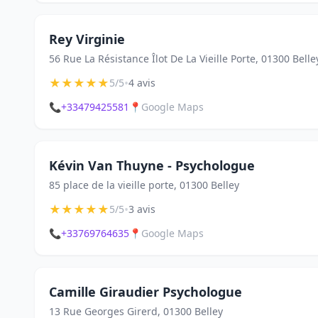
Rey Virginie
56 Rue La Résistance Îlot De La Vieille Porte, 01300 Belle
★
★
★
★
★
•
5/5
4 avis
📞
+33479425581
📍
Google Maps
Kévin Van Thuyne - Psychologue
85 place de la vieille porte, 01300 Belley
★
★
★
★
★
•
5/5
3 avis
📞
+33769764635
📍
Google Maps
Camille Giraudier Psychologue
13 Rue Georges Girerd, 01300 Belley