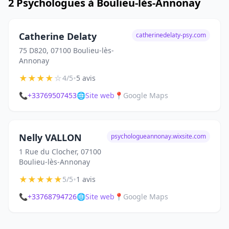
2 Psychologues à Boulieu-lès-Annonay
Catherine Delaty
catherinedelaty-psy.com
75 D820, 07100 Boulieu-lès-
Annonay
★
★
★
★
☆
•
4/5
5 avis
📞
+33769507453
🌐
Site web
📍
Google Maps
Nelly VALLON
psychologueannonay.wixsite.com
1 Rue du Clocher, 07100
Boulieu-lès-Annonay
★
★
★
★
★
•
5/5
1 avis
📞
+33768794726
🌐
Site web
📍
Google Maps