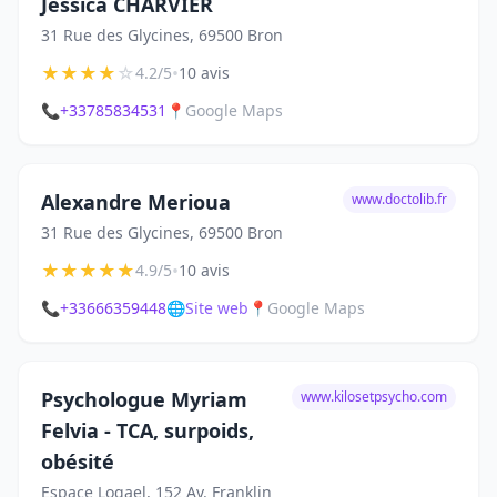
Jessica CHARVIER
31 Rue des Glycines, 69500 Bron
★
★
★
★
☆
•
4.2/5
10 avis
📞
+33785834531
📍
Google Maps
Alexandre Merioua
www.doctolib.fr
31 Rue des Glycines, 69500 Bron
★
★
★
★
★
•
4.9/5
10 avis
📞
+33666359448
🌐
Site web
📍
Google Maps
Psychologue Myriam
www.kilosetpsycho.com
Felvia - TCA, surpoids,
obésité
Espace Logael, 152 Av. Franklin