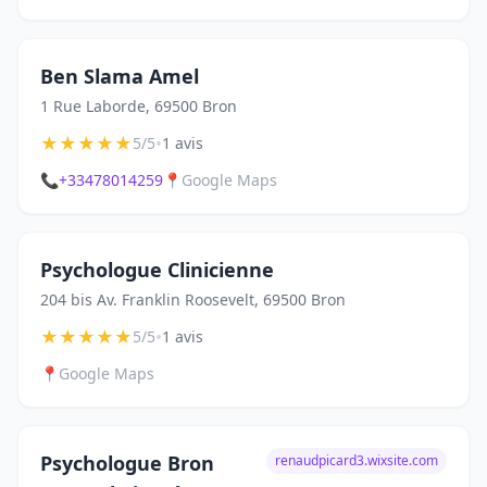
Ben Slama Amel
1 Rue Laborde, 69500 Bron
★
★
★
★
★
•
5/5
1 avis
📞
+33478014259
📍
Google Maps
Psychologue Clinicienne
204 bis Av. Franklin Roosevelt, 69500 Bron
★
★
★
★
★
•
5/5
1 avis
📍
Google Maps
Psychologue Bron
renaudpicard3.wixsite.com