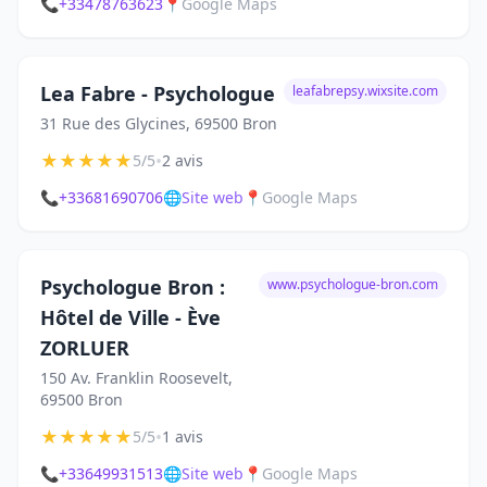
📞
+33478763623
📍
Google Maps
Lea Fabre - Psychologue
leafabrepsy.wixsite.com
31 Rue des Glycines, 69500 Bron
★
★
★
★
★
•
5/5
2 avis
📞
+33681690706
🌐
Site web
📍
Google Maps
Psychologue Bron :
www.psychologue-bron.com
Hôtel de Ville - Ève
ZORLUER
150 Av. Franklin Roosevelt,
69500 Bron
★
★
★
★
★
•
5/5
1 avis
📞
+33649931513
🌐
Site web
📍
Google Maps