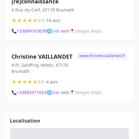
[re]connaissance
4 Rue du Cerf, 67170 Brumath
★
★
★
★
★
•
5/5
18 avis
📞
+33684163639
🌐
Site web
📍
Google Maps
Christine VAILLANDET
www.christine-vaillandet.fr
4 Pl. Geoffroy Velten, 67170
Brumath
★
★
★
★
★
•
5/5
4 avis
📞
+33682071623
🌐
Site web
📍
Google Maps
Localisation