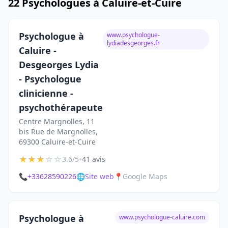
22 Psychologues à Caluire-et-Cuire
Psychologue à
www.psychologue-
lydiadesgeorges.fr
Caluire -
Desgeorges Lydia
- Psychologue
clinicienne -
psychothérapeute
Centre Margnolles, 11
bis Rue de Margnolles,
69300 Caluire-et-Cuire
★
★
★
☆
☆
•
3.6/5
41 avis
📞
+33628590226
🌐
Site web
📍
Google Maps
Psychologue à
www.psychologue-caluire.com