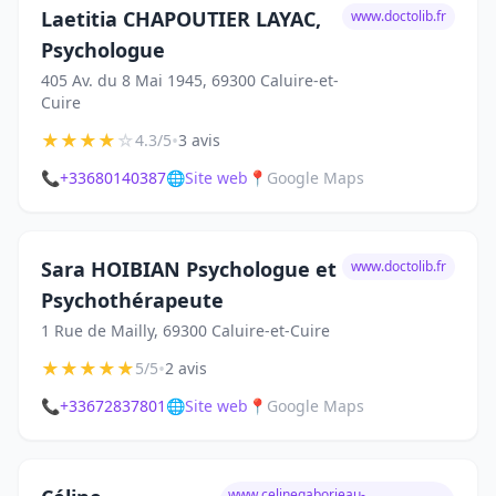
Laetitia CHAPOUTIER LAYAC,
www.doctolib.fr
Psychologue
405 Av. du 8 Mai 1945, 69300 Caluire-et-
Cuire
★
★
★
★
☆
•
4.3/5
3 avis
📞
+33680140387
🌐
Site web
📍
Google Maps
Sara HOIBIAN Psychologue et
www.doctolib.fr
Psychothérapeute
1 Rue de Mailly, 69300 Caluire-et-Cuire
★
★
★
★
★
•
5/5
2 avis
📞
+33672837801
🌐
Site web
📍
Google Maps
www.celinegaborieau-