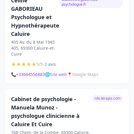
Céline
psychologue.fr
GABORIEAU
Psychologue et
Hypnothérapeute
Caluire
405 Av. du 8 Mai 1945
405, 69300 Caluire-et-
Cuire
★
★
★
★
★
•
5/5
2 avis
📞
+33664556883
🌐
Site web
📍
Google Maps
Cabinet de psychologie -
rdv.terapiz.com
Manuela Munoz -
psychologue clinicienne à
Caluire Et Cuire
768 Chem. de la Combe, 69300 Caluire-