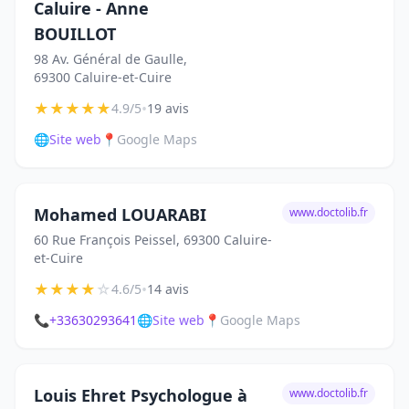
Caluire - Anne
BOUILLOT
98 Av. Général de Gaulle,
69300 Caluire-et-Cuire
★
★
★
★
★
•
4.9/5
19 avis
🌐
Site web
📍
Google Maps
Mohamed LOUARABI
www.doctolib.fr
60 Rue François Peissel, 69300 Caluire-
et-Cuire
★
★
★
★
☆
•
4.6/5
14 avis
📞
+33630293641
🌐
Site web
📍
Google Maps
Louis Ehret Psychologue à
www.doctolib.fr