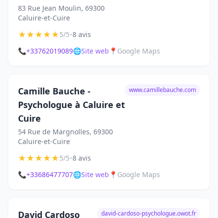
83 Rue Jean Moulin, 69300
Caluire-et-Cuire
★
★
★
★
★
•
5/5
8 avis
📞
+33762019089
🌐
Site web
📍
Google Maps
Camille Bauche -
www.camillebauche.com
Psychologue à Caluire et
Cuire
54 Rue de Margnolles, 69300
Caluire-et-Cuire
★
★
★
★
★
•
5/5
8 avis
📞
+33686477707
🌐
Site web
📍
Google Maps
David Cardoso
david-cardoso-psychologue.owot.fr