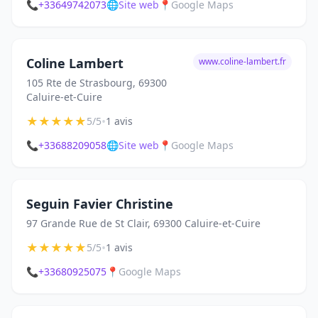
📞
+33649742073
🌐
Site web
📍
Google Maps
Coline Lambert
www.coline-lambert.fr
105 Rte de Strasbourg, 69300
Caluire-et-Cuire
★
★
★
★
★
•
5/5
1 avis
📞
+33688209058
🌐
Site web
📍
Google Maps
Seguin Favier Christine
97 Grande Rue de St Clair, 69300 Caluire-et-Cuire
★
★
★
★
★
•
5/5
1 avis
📞
+33680925075
📍
Google Maps