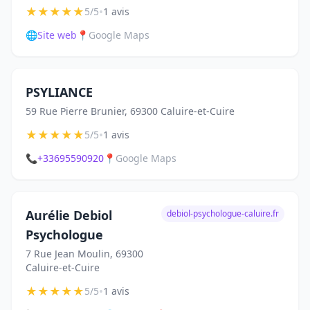
★
★
★
★
★
•
5/5
1 avis
🌐
Site web
📍
Google Maps
PSYLIANCE
59 Rue Pierre Brunier, 69300 Caluire-et-Cuire
★
★
★
★
★
•
5/5
1 avis
📞
+33695590920
📍
Google Maps
Aurélie Debiol
debiol-psychologue-caluire.fr
Psychologue
7 Rue Jean Moulin, 69300
Caluire-et-Cuire
★
★
★
★
★
•
5/5
1 avis