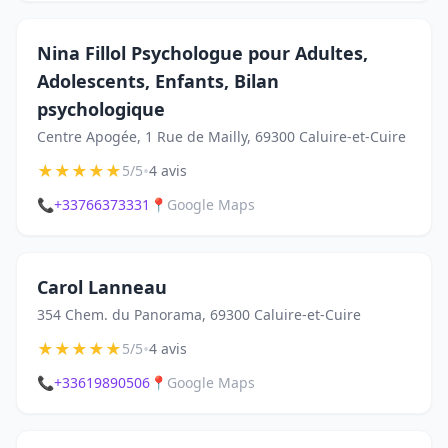
Nina Fillol Psychologue pour Adultes,
Adolescents, Enfants, Bilan
psychologique
Centre Apogée, 1 Rue de Mailly, 69300 Caluire-et-Cuire
★
★
★
★
★
•
5/5
4 avis
📞
+33766373331
📍
Google Maps
Carol Lanneau
354 Chem. du Panorama, 69300 Caluire-et-Cuire
★
★
★
★
★
•
5/5
4 avis
📞
+33619890506
📍
Google Maps