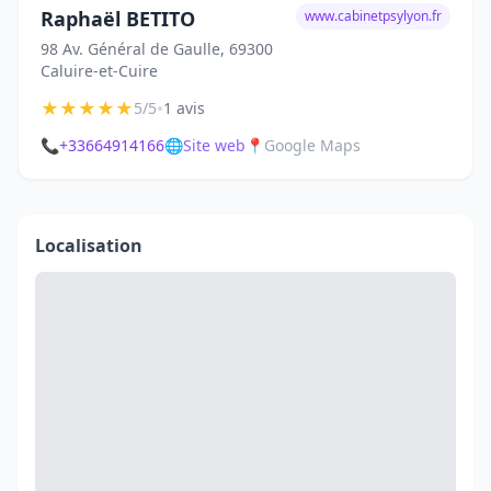
Raphaël BETITO
www.cabinetpsylyon.fr
98 Av. Général de Gaulle, 69300
Caluire-et-Cuire
★
★
★
★
★
•
5/5
1 avis
📞
+33664914166
🌐
Site web
📍
Google Maps
Localisation