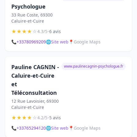
Psychologue
33 Rue Coste, 69300
Caluire-et-Cuire
★
★
★
★
☆
•
4.3/5
6 avis
📞
+33780969209
🌐
Site web
📍
Google Maps
Pauline CAGNIN -
www.paulinecagnin-psychologue.fr
Caluire-et-Cuire
et
Téléconsultation
12 Rue Lavoisier, 69300
Caluire-et-Cuire
★
★
★
★
☆
•
4.2/5
5 avis
📞
+33765294120
🌐
Site web
📍
Google Maps