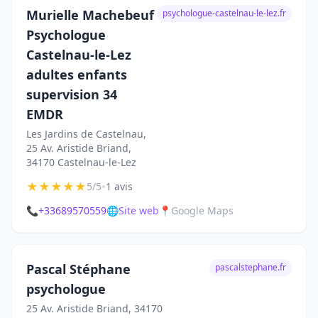
Murielle Machebeuf
psychologue-castelnau-le-lez.fr
Psychologue
Castelnau-le-Lez
adultes enfants
supervision 34
EMDR
Les Jardins de Castelnau,
25 Av. Aristide Briand,
34170 Castelnau-le-Lez
★
★
★
★
★
•
5/5
1 avis
📞
+33689570559
🌐
Site web
📍
Google Maps
Pascal Stéphane
pascalstephane.fr
psychologue
25 Av. Aristide Briand, 34170