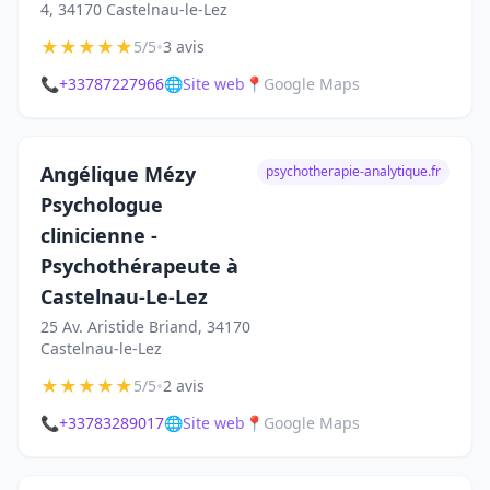
4, 34170 Castelnau-le-Lez
★
★
★
★
★
•
5/5
3 avis
📞
+33787227966
🌐
Site web
📍
Google Maps
Angélique Mézy
psychotherapie-analytique.fr
Psychologue
clinicienne -
Psychothérapeute à
Castelnau-Le-Lez
25 Av. Aristide Briand, 34170
Castelnau-le-Lez
★
★
★
★
★
•
5/5
2 avis
📞
+33783289017
🌐
Site web
📍
Google Maps