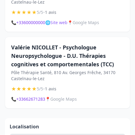
Castelnau-le-Lez
★
★
★
★
★
•
5/5
1 avis
📞
+33600000000
🌐
Site web
📍
Google Maps
Valérie NICOLLET - Psychologue
Neuropsychologue - D.U. Thérapies
cognitives et comportementales (TCC)
Pôle Thérapie Santé, 810 Av. Georges Frêche, 34170
Castelnau-le-Lez
★
★
★
★
★
•
5/5
1 avis
📞
+33662671283
📍
Google Maps
Localisation