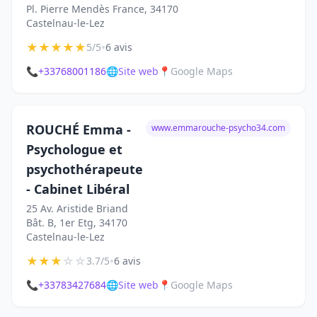
Pl. Pierre Mendès France, 34170
Castelnau-le-Lez
★
★
★
★
★
•
5/5
6 avis
📞
+33768001186
🌐
Site web
📍
Google Maps
ROUCHÉ Emma -
www.emmarouche-psycho34.com
Psychologue et
psychothérapeute
- Cabinet Libéral
25 Av. Aristide Briand
Bât. B, 1er Etg, 34170
Castelnau-le-Lez
★
★
★
☆
☆
•
3.7/5
6 avis
📞
+33783427684
🌐
Site web
📍
Google Maps