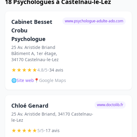
18 Psychologues à Castelnau-le-Lez
Cabinet Besset
www.psychologue-adulte-ado.com
Crobu
Psychologue
25 Av. Aristide Briand
Bâtiment A, 1er étage,
34170 Castelnau-le-Lez
★
★
★
★
★
•
4.8/5
34 avis
🌐
Site web
📍
Google Maps
Chloé Genard
www.doctolib.fr
25 Av. Aristide Briand, 34170 Castelnau-
le-Lez
★
★
★
★
★
•
5/5
17 avis