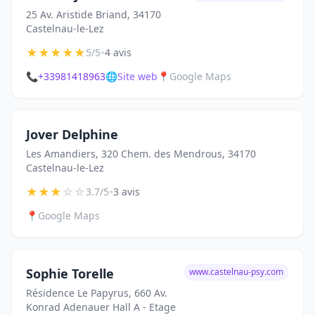
25 Av. Aristide Briand, 34170
Castelnau-le-Lez
★
★
★
★
★
•
5/5
4 avis
📞
+33981418963
🌐
Site web
📍
Google Maps
Jover Delphine
Les Amandiers, 320 Chem. des Mendrous, 34170
Castelnau-le-Lez
★
★
★
☆
☆
•
3.7/5
3 avis
📍
Google Maps
Sophie Torelle
www.castelnau-psy.com
Résidence Le Papyrus, 660 Av.
Konrad Adenauer Hall A - Etage