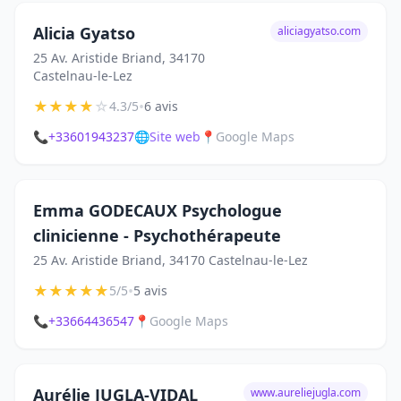
Alicia Gyatso
aliciagyatso.com
25 Av. Aristide Briand, 34170
Castelnau-le-Lez
★
★
★
★
☆
•
4.3/5
6 avis
📞
+33601943237
🌐
Site web
📍
Google Maps
Emma GODECAUX Psychologue
clinicienne - Psychothérapeute
25 Av. Aristide Briand, 34170 Castelnau-le-Lez
★
★
★
★
★
•
5/5
5 avis
📞
+33664436547
📍
Google Maps
Aurélie JUGLA-VIDAL
www.aureliejugla.com