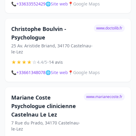
📞
+33633552429
🌐
Site web
📍
Google Maps
Christophe Boulvin -
www.doctolib.fr
Psychologue
25 Av. Aristide Briand, 34170 Castelnau-
le-Lez
★
★
★
★
☆
•
4.4/5
14 avis
📞
+33661348078
🌐
Site web
📍
Google Maps
Mariane Coste
www.marianecoste.fr
Psychologue clinicienne
Castelnau Le Lez
7 Rue du Prado, 34170 Castelnau-
le-Lez