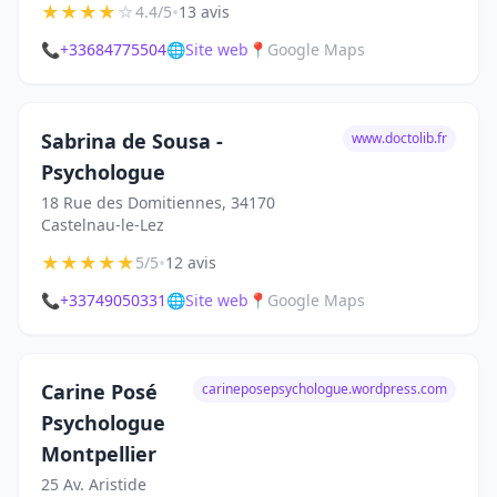
★
★
★
★
☆
•
4.4/5
13 avis
📞
+33684775504
🌐
Site web
📍
Google Maps
Sabrina de Sousa -
www.doctolib.fr
Psychologue
18 Rue des Domitiennes, 34170
Castelnau-le-Lez
★
★
★
★
★
•
5/5
12 avis
📞
+33749050331
🌐
Site web
📍
Google Maps
Carine Posé
carineposepsychologue.wordpress.com
Psychologue
Montpellier
25 Av. Aristide