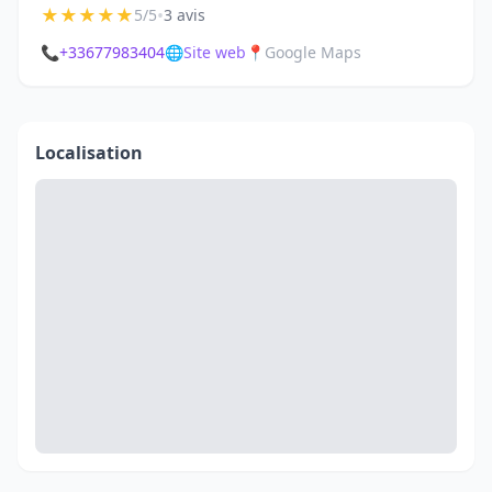
★
★
★
★
★
•
5/5
3 avis
📞
+33677983404
🌐
Site web
📍
Google Maps
Localisation