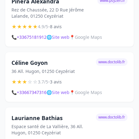
Pinéra Alexandra
www.psyzen.fr
Rez de Chaussée, 22 D Rue Jérôme
Lalande, 01250 Ceyzériat
★
★
★
★
★
•
4.9/5
8 avis
📞
+33675181912
🌐
Site web
📍
Google Maps
Céline Goyon
www.doctolib.fr
36 All. Hugon, 01250 Ceyzériat
★
★
★
☆
☆
•
3.7/5
3 avis
📞
+33667347316
🌐
Site web
📍
Google Maps
Laurianne Bathias
www.doctolib.fr
Espace santé de La Vallière, 36 All.
Hugon, 01250 Ceyzériat