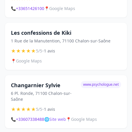
📞
+33651426100
📍
Google Maps
Les confessions de Kiki
1 Rue de la Manutention, 71100 Chalon-sur-Saône
★
★
★
★
★
•
5/5
1 avis
📍
Google Maps
Changarnier Sylvie
www.psychologue.net
6 Pl. Ronde, 71100 Chalon-sur-
Saône
★
★
★
★
★
•
5/5
1 avis
📞
+33607338488
🌐
Site web
📍
Google Maps