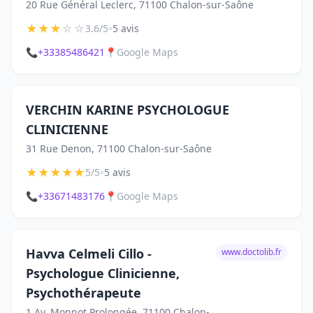
20 Rue Général Leclerc, 71100 Chalon-sur-Saône
★
★
★
☆
☆
•
3.6/5
5 avis
📞
+33385486421
📍
Google Maps
VERCHIN KARINE PSYCHOLOGUE
CLINICIENNE
31 Rue Denon, 71100 Chalon-sur-Saône
★
★
★
★
★
•
5/5
5 avis
📞
+33671483176
📍
Google Maps
Havva Celmeli Cillo -
www.doctolib.fr
Psychologue Clinicienne,
Psychothérapeute
1 Av. Monnot Prolongée, 71100 Chalon-