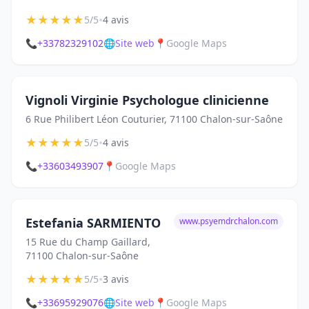
★
★
★
★
★
•
5/5
4 avis
📞
+33782329102
🌐
Site web
📍
Google Maps
Vignoli Virginie Psychologue clinicienne
6 Rue Philibert Léon Couturier, 71100 Chalon-sur-Saône
★
★
★
★
★
•
5/5
4 avis
📞
+33603493907
📍
Google Maps
Estefania SARMIENTO
www.psyemdrchalon.com
15 Rue du Champ Gaillard,
71100 Chalon-sur-Saône
★
★
★
★
★
•
5/5
3 avis
📞
+33695929076
🌐
Site web
📍
Google Maps