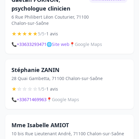
psychologue clinicien
6 Rue Philibert Léon Couturier, 71100
Chalon-sur-Saône
★
★
★
★
★
•
5/5
1 avis
📞
+33633293471
🌐
Site web
📍
Google Maps
Stéphanie ZANIN
28 Quai Gambetta, 71100 Chalon-sur-Saône
★
☆
☆
☆
☆
•
1/5
1 avis
📞
+33671469963
📍
Google Maps
Mme Isabelle AMIOT
10 bis Rue Lieutenant André, 71100 Chalon-sur-Saône