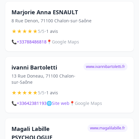
Marjorie Anna ESNAULT
8 Rue Denon, 71100 Chalon-sur-Saône
★
★
★
★
★
•
5/5
1 avis
📞
+33788486818
📍
Google Maps
ivanni Bartoletti
www.ivannibartoletti.fr
13 Rue Doneau, 71100 Chalon-
sur-Saône
★
★
★
★
★
•
5/5
1 avis
📞
+33642381193
🌐
Site web
📍
Google Maps
Magali Labille
www.magalilabille.fr
PSYCHOLOGUE