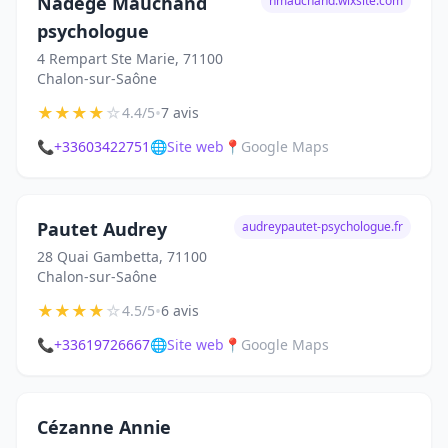
Nadège Mauchand
nmauchand.wixsite.com
psychologue
4 Rempart Ste Marie, 71100
Chalon-sur-Saône
★
★
★
★
☆
•
4.4/5
7 avis
📞
+33603422751
🌐
Site web
📍
Google Maps
Pautet Audrey
audreypautet-psychologue.fr
28 Quai Gambetta, 71100
Chalon-sur-Saône
★
★
★
★
☆
•
4.5/5
6 avis
📞
+33619726667
🌐
Site web
📍
Google Maps
Cézanne Annie