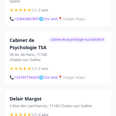
Saône
★
★
★
★
★
•
5/5
2 avis
📞
+33643067847
🌐
Site web
📍
Google Maps
Cabinet de
cabinet-de-psychologie-tsa.hubside.fr
Psychologie TSA
36 Av. de Paris, 71100
Chalon-sur-Saône
★
★
★
★
★
•
5/5
2 avis
📞
+33765754263
🌐
Site web
📍
Google Maps
Delair Margot
3 Rue des Lancharres, 71100 Chalon-sur-Saône
★
★
★
★
★
•
5/5
2 avis