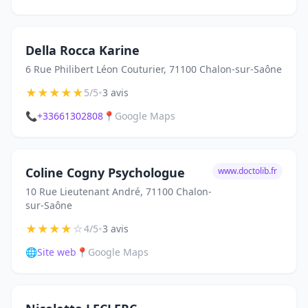
Della Rocca Karine
6 Rue Philibert Léon Couturier, 71100 Chalon-sur-Saône
★
★
★
★
★
•
5/5
3 avis
📞
+33661302808
📍
Google Maps
Coline Cogny Psychologue
www.doctolib.fr
10 Rue Lieutenant André, 71100 Chalon-
sur-Saône
★
★
★
★
☆
•
4/5
3 avis
🌐
Site web
📍
Google Maps