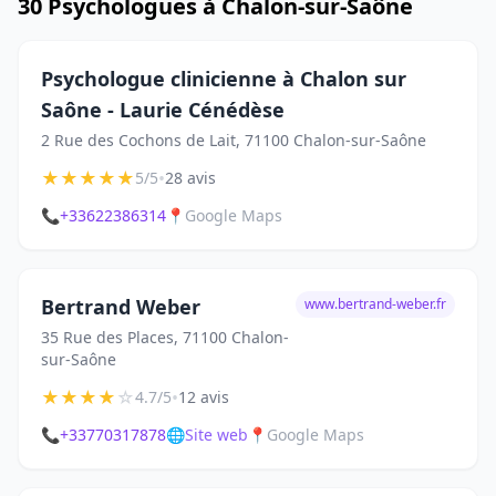
30 Psychologues à Chalon-sur-Saône
Psychologue clinicienne à Chalon sur
Saône - Laurie Cénédèse
2 Rue des Cochons de Lait, 71100 Chalon-sur-Saône
★
★
★
★
★
•
5/5
28 avis
📞
+33622386314
📍
Google Maps
Bertrand Weber
www.bertrand-weber.fr
35 Rue des Places, 71100 Chalon-
sur-Saône
★
★
★
★
☆
•
4.7/5
12 avis
📞
+33770317878
🌐
Site web
📍
Google Maps