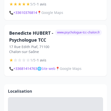
★
★
★
★
★
•
5/5
1 avis
📞
+33610376814
📍
Google Maps
Benedicte HUBERT -
www.psychologue-tcc-chalon.fr
Psychologue TCC
17 Rue Edith Piaf, 71100
Chalon-sur-Saône
★
☆
☆
☆
☆
•
1/5
1 avis
📞
+33681414763
🌐
Site web
📍
Google Maps
Localisation