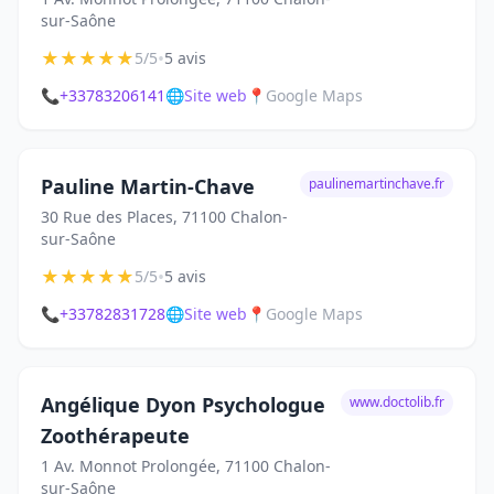
sur-Saône
★
★
★
★
★
•
5/5
5 avis
📞
+33783206141
🌐
Site web
📍
Google Maps
Pauline Martin-Chave
paulinemartinchave.fr
30 Rue des Places, 71100 Chalon-
sur-Saône
★
★
★
★
★
•
5/5
5 avis
📞
+33782831728
🌐
Site web
📍
Google Maps
Angélique Dyon Psychologue
www.doctolib.fr
Zoothérapeute
1 Av. Monnot Prolongée, 71100 Chalon-
sur-Saône