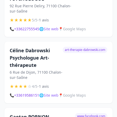
92 Rue Pierre Deliry, 71100 Chalon-
sur-Saône
★
★
★
★
★
•
5/5
1 avis
📞
+33622755545
🌐
Site web
📍
Google Maps
Céline Dabrowski
art-therapie-dabrowski.com
Psychologue Art-
thérapeute
6 Rue de Dijon, 71100 Chalon-
sur-Saône
★
★
★
★
☆
•
4/5
1 avis
📞
+33619586151
🌐
Site web
📍
Google Maps
Gaetan PORNON,
www.facebook.com