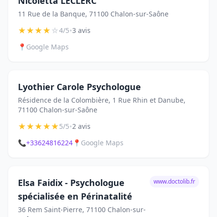
Nicoletta LECLERC
11 Rue de la Banque, 71100 Chalon-sur-Saône
★
★
★
★
☆
•
4/5
3 avis
📍
Google Maps
Lyothier Carole Psychologue
Résidence de la Colombière, 1 Rue Rhin et Danube,
71100 Chalon-sur-Saône
★
★
★
★
★
•
5/5
2 avis
📞
+33624816224
📍
Google Maps
Elsa Faidix - Psychologue
www.doctolib.fr
spécialisée en Périnatalité
36 Rem Saint-Pierre, 71100 Chalon-sur-