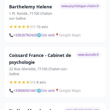
Barthelemy Helene
www.psychologue-chalon.fr
1 Pl. Ronde, 71100 Chalon-
sur-Saône
★
★
★
★
★
•
5/5
10 avis
📞
+33626782420
🌐
Site web
📍
Google Maps
Coissard France - Cabinet de
www.doctolib.fr
psychologie
22 Rue Gloriette, 71100 Chalon-sur-
Saône
★
★
★
★
★
•
5/5
8 avis
📞
+33606501441
🌐
Site web
📍
Google Maps