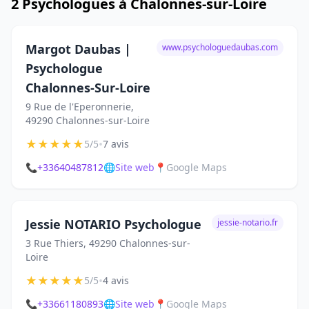
2 Psychologues à Chalonnes-sur-Loire
Margot Daubas |
www.psychologuedaubas.com
Psychologue
Chalonnes-Sur-Loire
9 Rue de l'Eperonnerie,
49290 Chalonnes-sur-Loire
★
★
★
★
★
•
5/5
7 avis
📞
+33640487812
🌐
Site web
📍
Google Maps
Jessie NOTARIO Psychologue
jessie-notario.fr
3 Rue Thiers, 49290 Chalonnes-sur-
Loire
★
★
★
★
★
•
5/5
4 avis
📞
+33661180893
🌐
Site web
📍
Google Maps