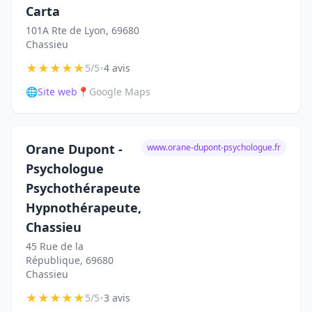
Carta
101A Rte de Lyon, 69680
Chassieu
★
★
★
★
★
•
5/5
4 avis
🌐
Site web
📍
Google Maps
Orane Dupont -
www.orane-dupont-psychologue.fr
Psychologue
Psychothérapeute
Hypnothérapeute,
Chassieu
45 Rue de la
République, 69680
Chassieu
★
★
★
★
★
•
5/5
3 avis