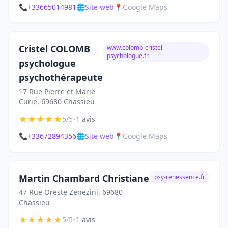
📞
+33665014981
🌐
Site web
📍
Google Maps
Cristel COLOMB
www.colomb-cristel-
psychologue.fr
psychologue
psychothérapeute
17 Rue Pierre et Marie
Curie, 69680 Chassieu
★
★
★
★
★
•
5/5
1 avis
📞
+33672894356
🌐
Site web
📍
Google Maps
Martin Chambard Christiane
psy-renessence.fr
47 Rue Oreste Zenezini, 69680
Chassieu
★
★
★
★
★
•
5/5
1 avis