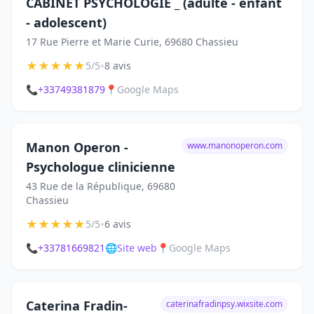
CABINET PSYCHOLOGIE _ (adulte - enfant
- adolescent)
17 Rue Pierre et Marie Curie, 69680 Chassieu
★
★
★
★
★
•
5/5
8 avis
📞
+33749381879
📍
Google Maps
Manon Operon -
www.manonoperon.com
Psychologue clinicienne
43 Rue de la République, 69680
Chassieu
★
★
★
★
★
•
5/5
6 avis
📞
+33781669821
🌐
Site web
📍
Google Maps
Caterina Fradin-
caterinafradinpsy.wixsite.com