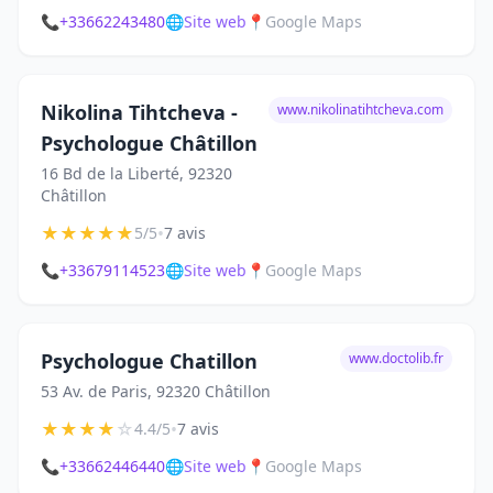
📞
+33662243480
🌐
Site web
📍
Google Maps
Nikolina Tihtcheva -
www.nikolinatihtcheva.com
Psychologue Châtillon
16 Bd de la Liberté, 92320
Châtillon
★
★
★
★
★
•
5/5
7 avis
📞
+33679114523
🌐
Site web
📍
Google Maps
Psychologue Chatillon
www.doctolib.fr
53 Av. de Paris, 92320 Châtillon
★
★
★
★
☆
•
4.4/5
7 avis
📞
+33662446440
🌐
Site web
📍
Google Maps