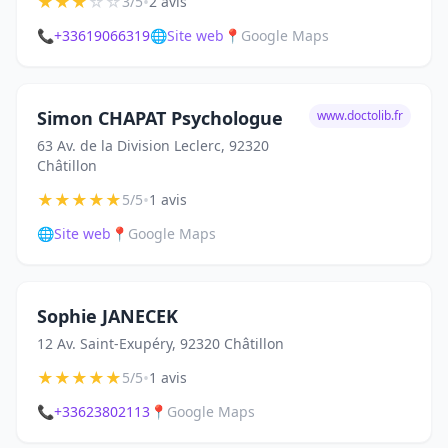
★
★
★
☆
☆
•
3/5
2 avis
📞
+33619066319
🌐
Site web
📍
Google Maps
Simon CHAPAT Psychologue
www.doctolib.fr
63 Av. de la Division Leclerc, 92320
Châtillon
★
★
★
★
★
•
5/5
1 avis
🌐
Site web
📍
Google Maps
Sophie JANECEK
12 Av. Saint-Exupéry, 92320 Châtillon
★
★
★
★
★
•
5/5
1 avis
📞
+33623802113
📍
Google Maps