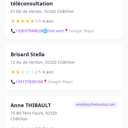
téléconsultation
61 Bd de Vanves, 92320 Châtillon
★
★
★
★
★
•
5/5
4 avis
📞
+33637949628
🌐
Site web
📍
Google Maps
Brisard Stella
12 Av. de Verdun, 92320 Châtillon
★
★
☆
☆
☆
•
2/5
4 avis
📞
+33157639166
📍
Google Maps
Anne THIBAULT
emdrpsychotrauma.com
75 Bd Félix Faure, 92320
Châtillon