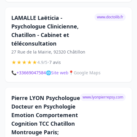
LAMALLE Laëticia -
www.doctolib.fr
Psychologue Clinicienne,
Chatillon - Cabinet et
téléconsultation
27 Rue de la Mairie, 92320 Châtillon
★
★
★
★
★
•
4.9/5
7 avis
📞
+33669047584
🌐
Site web
📍
Google Maps
Pierre LYON Psychologue
www.lyonpierrepsy.com
Docteur en Psychologie
Emotion Comportement
Cognition TCC Chatillon
Montrouge Paris;