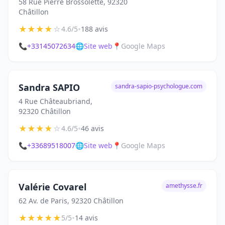
58 Rue Pierre Brossolette, 92320
Châtillon
★
★
★
★
☆
•
4.6/5
188 avis
📞
+33145072634
🌐
Site web
📍
Google Maps
Sandra SAPIO
sandra-sapio-psychologue.com
4 Rue Châteaubriand,
92320 Châtillon
★
★
★
★
☆
•
4.6/5
46 avis
📞
+33689518007
🌐
Site web
📍
Google Maps
Valérie Covarel
amethysse.fr
62 Av. de Paris, 92320 Châtillon
★
★
★
★
★
•
5/5
14 avis