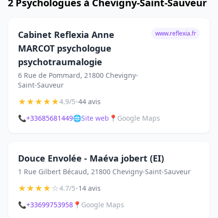
2 Psychologues à Chevigny-Saint-Sauveur
Cabinet Reflexia Anne
www.reflexia.fr
MARCOT psychologue
psychotraumalogie
6 Rue de Pommard, 21800 Chevigny-
Saint-Sauveur
★
★
★
★
★
•
4.9/5
44 avis
📞
+33685681449
🌐
Site web
📍
Google Maps
Douce Envolée - Maéva jobert (EI)
1 Rue Gilbert Bécaud, 21800 Chevigny-Saint-Sauveur
★
★
★
★
☆
•
4.7/5
14 avis
📞
+33699753958
📍
Google Maps