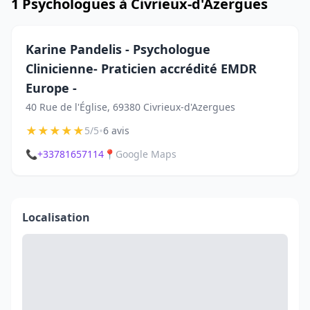
1 Psychologues à Civrieux-d'Azergues
Karine Pandelis - Psychologue
Clinicienne- Praticien accrédité EMDR
Europe -
40 Rue de l'Église, 69380 Civrieux-d'Azergues
★
★
★
★
★
•
5/5
6 avis
📞
+33781657114
📍
Google Maps
Localisation