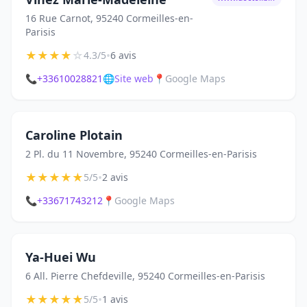
16 Rue Carnot, 95240 Cormeilles-en-
Parisis
★
★
★
★
☆
•
4.3/5
6 avis
📞
+33610028821
🌐
Site web
📍
Google Maps
Caroline Plotain
2 Pl. du 11 Novembre, 95240 Cormeilles-en-Parisis
★
★
★
★
★
•
5/5
2 avis
📞
+33671743212
📍
Google Maps
Ya-Huei Wu
6 All. Pierre Chefdeville, 95240 Cormeilles-en-Parisis
★
★
★
★
★
•
5/5
1 avis