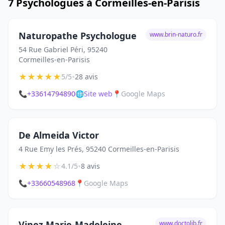
7 Psychologues à Cormeilles-en-Parisis
Naturopathe Psychologue
www.brin-naturo.fr
54 Rue Gabriel Péri, 95240
Cormeilles-en-Parisis
★
★
★
★
★
•
5/5
28 avis
📞
+33614794890
🌐
Site web
📍
Google Maps
De Almeida Victor
4 Rue Emy les Prés, 95240 Cormeilles-en-Parisis
★
★
★
★
☆
•
4.1/5
8 avis
📞
+33660548968
📍
Google Maps
Vinez Marie-Madeleine
www.doctolib.fr