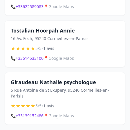
📞
+33622589083
📍
Google Maps
Tostalian Hoorpah Annie
16 Av. Foch, 95240 Cormeilles-en-Parisis
★
★
★
★
★
•
5/5
1 avis
📞
+33614533100
📍
Google Maps
Giraudeau Nathalie psychologue
5 Rue Antoine de St Exupery, 95240 Cormeilles-en-
Parisis
★
★
★
★
★
•
5/5
1 avis
📞
+33139152486
📍
Google Maps