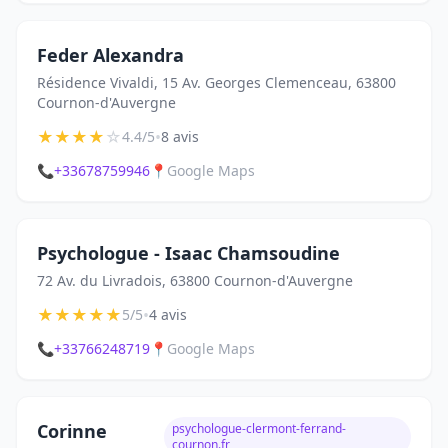
Feder Alexandra
Résidence Vivaldi, 15 Av. Georges Clemenceau, 63800
Cournon-d'Auvergne
★
★
★
★
☆
•
4.4/5
8 avis
📞
+33678759946
📍
Google Maps
Psychologue - Isaac Chamsoudine
72 Av. du Livradois, 63800 Cournon-d'Auvergne
★
★
★
★
★
•
5/5
4 avis
📞
+33766248719
📍
Google Maps
Corinne
psychologue-clermont-ferrand-
cournon.fr