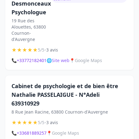
Desmonceaux
Psychologue
19 Rue des
Alouettes, 63800
Cournon-
d'Auvergne
★
★
★
★
★
•
5/5
3 avis
📞
+33772182401
🌐
Site web
📍
Google Maps
Cabinet de psychologie et de bien être
Nathalie PASSELAIGUE - N°Adeli
639310929
8 Rue Jean Racine, 63800 Cournon-d'Auvergne
★
★
★
★
★
•
5/5
3 avis
📞
+33681889257
📍
Google Maps