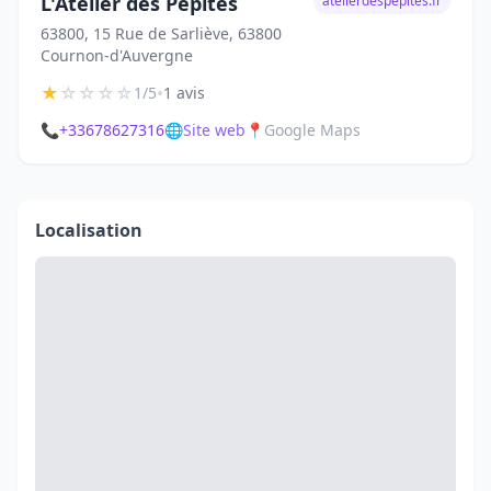
L'Atelier des Pépites
atelierdespepites.fr
63800, 15 Rue de Sarliève, 63800
Cournon-d'Auvergne
★
☆
☆
☆
☆
•
1/5
1 avis
📞
+33678627316
🌐
Site web
📍
Google Maps
Localisation