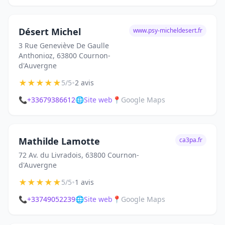
Désert Michel
www.psy-micheldesert.fr
3 Rue Geneviève De Gaulle
Anthonioz, 63800 Cournon-
d'Auvergne
★
★
★
★
★
•
5/5
2 avis
📞
+33679386612
🌐
Site web
📍
Google Maps
Mathilde Lamotte
ca3pa.fr
72 Av. du Livradois, 63800 Cournon-
d'Auvergne
★
★
★
★
★
•
5/5
1 avis
📞
+33749052239
🌐
Site web
📍
Google Maps