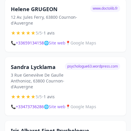
Helene GRUGEON
www.doctolib.fr
12 Av. Jules Ferry, 63800 Cournon-
d'Auvergne
★
★
★
★
★
•
5/5
1 avis
📞
+33659134158
🌐
Site web
📍
Google Maps
Sandra Lycklama
psychologue63.wordpress.com
3 Rue Geneviève De Gaulle
Anthonioz, 63800 Cournon-
d'Auvergne
★
★
★
★
★
•
5/5
1 avis
📞
+33473736286
🌐
Site web
📍
Google Maps
Iris Albaret Finet Psychologue