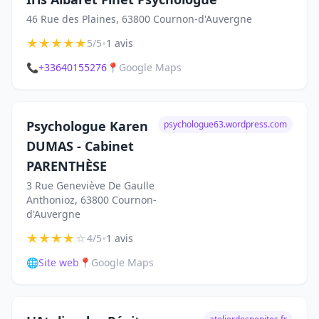
46 Rue des Plaines, 63800 Cournon-d'Auvergne
★
★
★
★
★
•
5/5
1 avis
📞
+33640155276
📍
Google Maps
Psychologue Karen
psychologue63.wordpress.com
DUMAS - Cabinet
PARENTHÈSE
3 Rue Geneviève De Gaulle
Anthonioz, 63800 Cournon-
d'Auvergne
★
★
★
★
☆
•
4/5
1 avis
🌐
Site web
📍
Google Maps