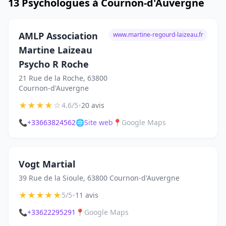
13 Psychologues à Cournon-d'Auvergne
AMLP Association
www.martine-regourd-laizeau.fr
Martine Laizeau
Psycho R Roche
21 Rue de la Roche, 63800
Cournon-d'Auvergne
★
★
★
★
☆
•
4.6/5
20 avis
📞
+33663824562
🌐
Site web
📍
Google Maps
Vogt Martial
39 Rue de la Sioule, 63800 Cournon-d'Auvergne
★
★
★
★
★
•
5/5
11 avis
📞
+33622295291
📍
Google Maps