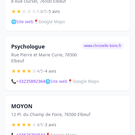
8 Rue Oursel, 76500 Elbeuf
★
★
☆
☆
☆
•
1.8/5
5 avis
🌐
Site web
📍
Google Maps
Psychologue
www.christelle-bons.fr
Rue Pierre et Marie Curie, 76500
Elbeuf
★
★
★
★
☆
•
4/5
4 avis
📞
+33235892364
🌐
Site web
📍
Google Maps
MOYON
12 Pl. du Champ de Foire, 76500 Elbeuf
★
★
★
★
☆
•
4/5
3 avis
📞
+33628793544
📍
Google Maps