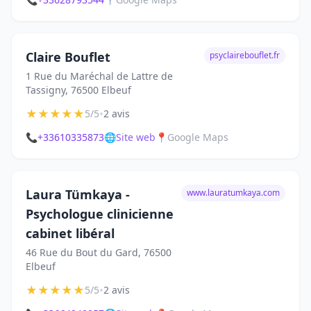
Claire Bouflet
psyclairebouflet.fr
1 Rue du Maréchal de Lattre de
Tassigny, 76500 Elbeuf
★
★
★
★
★
•
5/5
2 avis
📞
+33610335873
🌐
Site web
📍
Google Maps
Laura Tümkaya -
www.lauratumkaya.com
Psychologue clinicienne
cabinet libéral
46 Rue du Bout du Gard, 76500
Elbeuf
★
★
★
★
★
•
5/5
2 avis