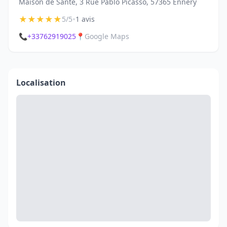
Maison de Santé, 3 Rue Pablo Picasso, 57365 Ennery
★
★
★
★
★
•
5/5
1 avis
📞
+33762919025
📍
Google Maps
Localisation