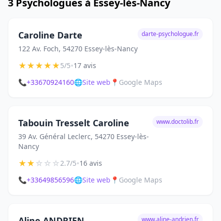
3 Psychologues à Essey-lès-Nancy
Caroline Darte
darte-psychologue.fr
122 Av. Foch, 54270 Essey-lès-Nancy
★
★
★
★
★
•
5/5
17 avis
📞
+33670924160
🌐
Site web
📍
Google Maps
Tabouin Tresselt Caroline
www.doctolib.fr
39 Av. Général Leclerc, 54270 Essey-lès-
Nancy
★
★
☆
☆
☆
•
2.7/5
16 avis
📞
+33649856596
🌐
Site web
📍
Google Maps
Aline ANDRIEN
www.aline-andrien.fr