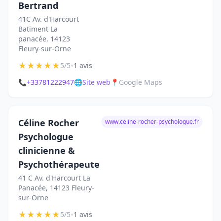
Bertrand
41C Av. d'Harcourt
Batiment La
panacée, 14123
Fleury-sur-Orne
★
★
★
★
★
•
5/5
1 avis
📞
+33781222947
🌐
Site web
📍
Google Maps
Céline Rocher
www.celine-rocher-psychologue.fr
Psychologue
clinicienne &
Psychothérapeute
41 C Av. d'Harcourt La
Panacée, 14123 Fleury-
sur-Orne
★
★
★
★
★
•
5/5
1 avis