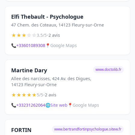
Elfi Thebault - Psychologue
47 Chem. des Coteaux, 14123 Fleury-sur-Orne
★
★
★
☆
☆
•
3.5/5
2 avis
📞
+33601089308
📍
Google Maps
Martine Dary
www.doctolib.fr
Allee des narcisses, 424 Av. des Digues,
14123 Fleury-sur-Orne
★
★
★
★
★
•
5/5
2 avis
📞
+33231262064
🌐
Site web
📍
Google Maps
FORTIN
www.bertrandfortinpsychologue.sitew.fr