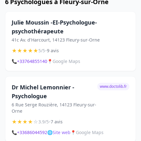
6 Psychologues à Fleury-sur-Orne
Julie Moussin -EI-Psychologue-
psychothérapeute
41c Av. d'Harcourt, 14123 Fleury-sur-Orne
★
★
★
★
★
•
5/5
9 avis
📞
+33764855140
📍
Google Maps
Dr Michel Lemonnier -
www.doctolib.fr
Psychologue
6 Rue Serge Rouzière, 14123 Fleury-sur-
Orne
★
★
★
★
☆
•
3.9/5
7 avis
📞
+33686044592
🌐
Site web
📍
Google Maps