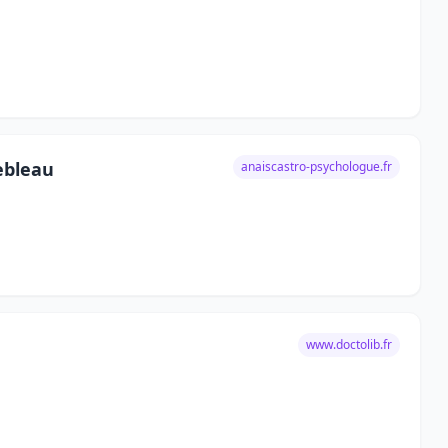
ebleau
anaiscastro-psychologue.fr
www.doctolib.fr