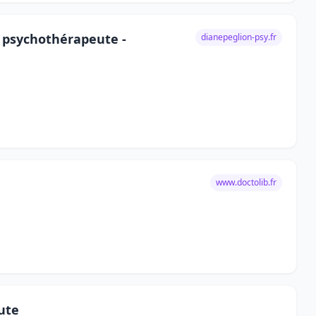
- psychothérapeute -
dianepeglion-psy.fr
www.doctolib.fr
ute