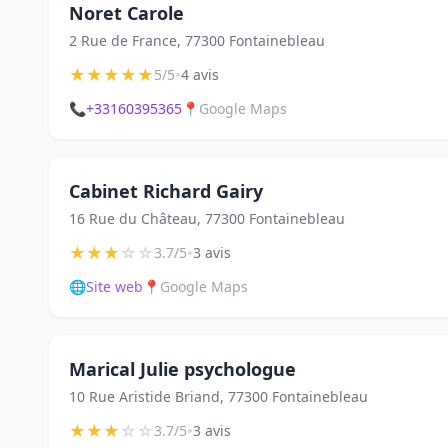
Noret Carole
2 Rue de France, 77300 Fontainebleau
★
★
★
★
★
•
5/5
4 avis
📞
+33160395365
📍
Google Maps
Cabinet Richard Gairy
16 Rue du Château, 77300 Fontainebleau
★
★
★
☆
☆
•
3.7/5
3 avis
🌐
Site web
📍
Google Maps
Marical Julie psychologue
10 Rue Aristide Briand, 77300 Fontainebleau
★
★
★
☆
☆
•
3.7/5
3 avis