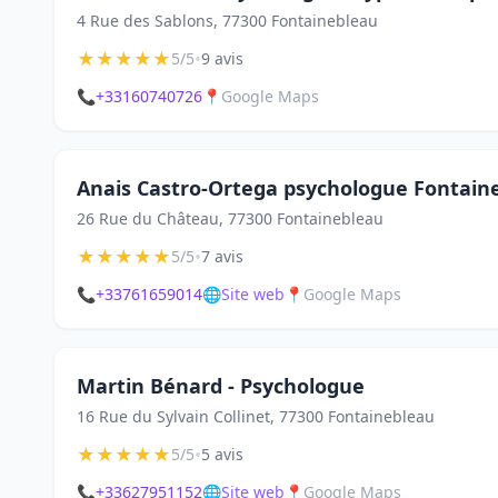
4 Rue des Sablons, 77300 Fontainebleau
★
★
★
★
★
•
5/5
9 avis
📞
+33160740726
📍
Google Maps
Anais Castro-Ortega psychologue Fontain
26 Rue du Château, 77300 Fontainebleau
★
★
★
★
★
•
5/5
7 avis
📞
+33761659014
🌐
Site web
📍
Google Maps
Martin Bénard - Psychologue
16 Rue du Sylvain Collinet, 77300 Fontainebleau
★
★
★
★
★
•
5/5
5 avis
📞
+33627951152
🌐
Site web
📍
Google Maps