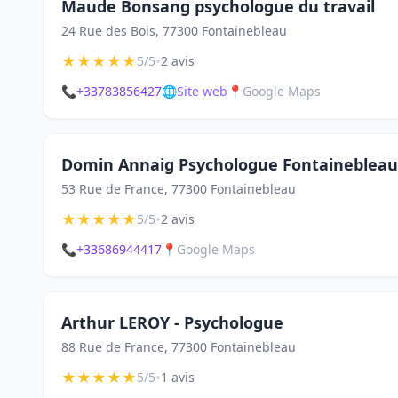
Maude Bonsang psychologue du travail
24 Rue des Bois, 77300 Fontainebleau
★
★
★
★
★
•
5/5
2 avis
📞
+33783856427
🌐
Site web
📍
Google Maps
Domin Annaig Psychologue Fontainebleau
53 Rue de France, 77300 Fontainebleau
★
★
★
★
★
•
5/5
2 avis
📞
+33686944417
📍
Google Maps
Arthur LEROY - Psychologue
88 Rue de France, 77300 Fontainebleau
★
★
★
★
★
•
5/5
1 avis