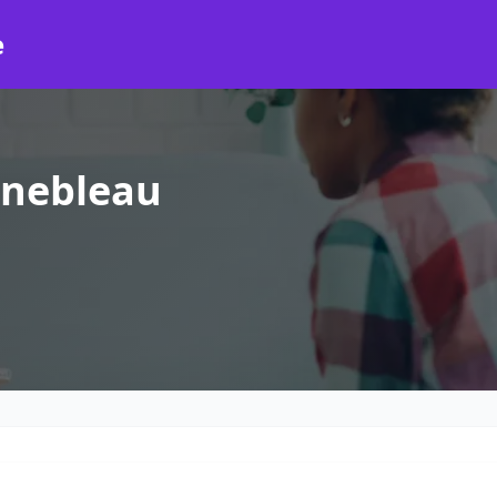
e
inebleau