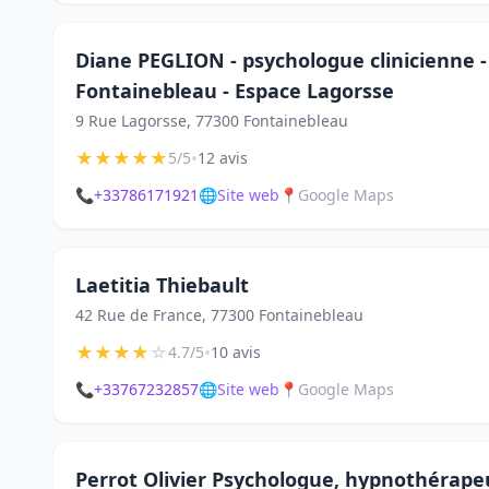
Diane PEGLION - psychologue clinicienne 
Fontainebleau - Espace Lagorsse
9 Rue Lagorsse, 77300 Fontainebleau
★
★
★
★
★
•
5/5
12 avis
📞
+33786171921
🌐
Site web
📍
Google Maps
Laetitia Thiebault
42 Rue de France, 77300 Fontainebleau
★
★
★
★
☆
•
4.7/5
10 avis
📞
+33767232857
🌐
Site web
📍
Google Maps
Perrot Olivier Psychologue, hypnothérape