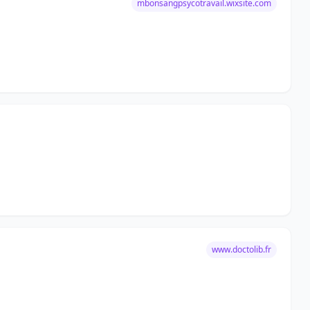
mbonsangpsycotravail.wixsite.com
www.doctolib.fr