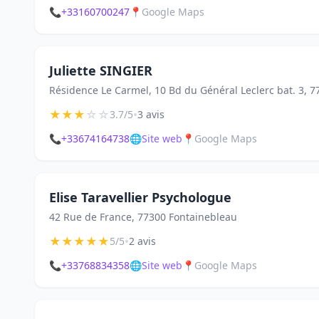
📞
+33160700247
📍
Google Maps
Juliette SINGIER
Résidence Le Carmel, 10 Bd du Général Leclerc bat. 3, 
★
★
★
☆
☆
•
3.7/5
3 avis
📞
+33674164738
🌐
Site web
📍
Google Maps
Elise Taravellier Psychologue
42 Rue de France, 77300 Fontainebleau
★
★
★
★
★
•
5/5
2 avis
📞
+33768834358
🌐
Site web
📍
Google Maps