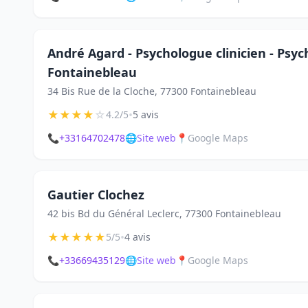
André Agard - Psychologue clinicien - Psy
Fontainebleau
34 Bis Rue de la Cloche, 77300 Fontainebleau
★
★
★
★
☆
•
4.2/5
5 avis
📞
+33164702478
🌐
Site web
📍
Google Maps
Gautier Clochez
42 bis Bd du Général Leclerc, 77300 Fontainebleau
★
★
★
★
★
•
5/5
4 avis
📞
+33669435129
🌐
Site web
📍
Google Maps