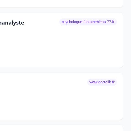
chanalyste
psychologue-fontainebleau-77.fr
www.doctolib.fr