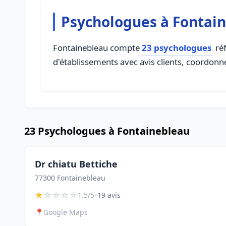
Psychologues à Fontai
Fontainebleau compte
23 psychologues
réf
d'établissements avec avis clients, coordonné
23 Psychologues à Fontainebleau
Dr chiatu Bettiche
77300 Fontainebleau
★
☆
☆
☆
☆
•
1.5/5
19 avis
📍
Google Maps