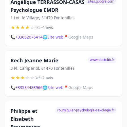
Angélique TERRASSON-CASAS
sites.google.com
Psychologue EMDR
1 Lot. le Village, 31470 Fontenilles
★
★
★
★
☆
•
4/5
4 avis
📞
+33652076414
🌐
Site web
📍
Google Maps
Rech Jeanne Marie
www.doctolib.fr
3 Pl. Campariol, 31470 Fontenilles
★
★
★
☆
☆
•
3/5
2 avis
📞
+33534483966
🌐
Site web
📍
Google Maps
Philippe et
roumiguier-psychologie-sexologie.fr
Elisabeth
Roumiguier