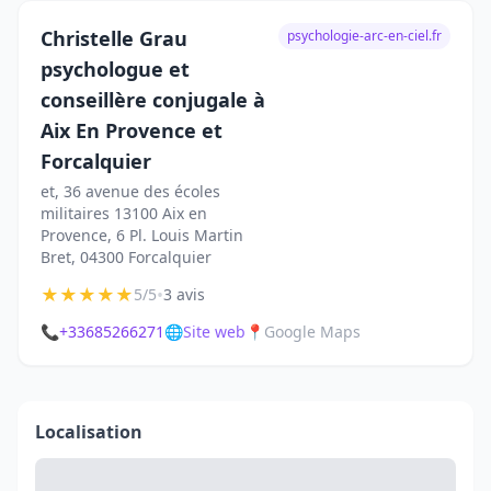
Christelle Grau
psychologie-arc-en-ciel.fr
psychologue et
conseillère conjugale à
Aix En Provence et
Forcalquier
et, 36 avenue des écoles
militaires 13100 Aix en
Provence, 6 Pl. Louis Martin
Bret, 04300 Forcalquier
★
★
★
★
★
•
5/5
3 avis
📞
+33685266271
🌐
Site web
📍
Google Maps
Localisation