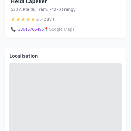
Heïdi Capelier
530 A Rte du Tram, 74270 Frangy
★
★
★
★
★
•
5/5
2 avis
📞
+33616706495
📍
Google Maps
Localisation