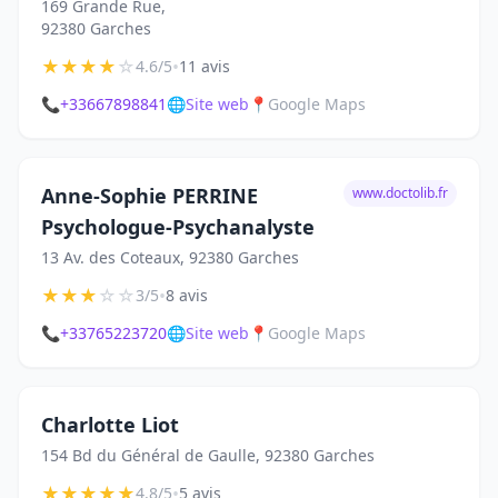
169 Grande Rue,
92380 Garches
★
★
★
★
☆
•
4.6/5
11 avis
📞
+33667898841
🌐
Site web
📍
Google Maps
Anne-Sophie PERRINE
www.doctolib.fr
Psychologue-Psychanalyste
13 Av. des Coteaux, 92380 Garches
★
★
★
☆
☆
•
3/5
8 avis
📞
+33765223720
🌐
Site web
📍
Google Maps
Charlotte Liot
154 Bd du Général de Gaulle, 92380 Garches
★
★
★
★
★
•
4.8/5
5 avis