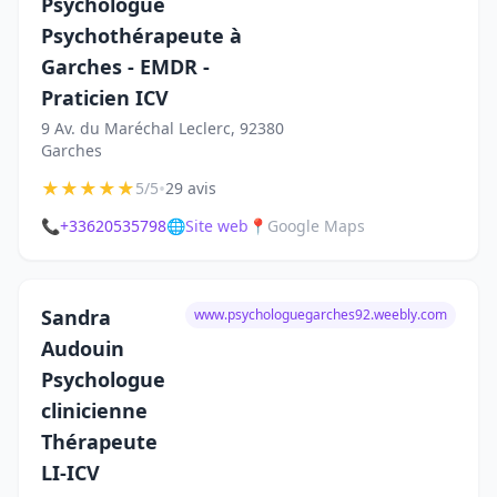
Psychologue
Psychothérapeute à
Garches - EMDR -
Praticien ICV
9 Av. du Maréchal Leclerc, 92380
Garches
★
★
★
★
★
•
5/5
29 avis
📞
+33620535798
🌐
Site web
📍
Google Maps
Sandra
www.psychologuegarches92.weebly.com
Audouin
Psychologue
clinicienne
Thérapeute
LI-ICV