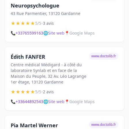
Neuropsychologue
43 Rue Parmentier, 13120 Gardanne
★
★
★
★
★
•
5/5
3 avis
📞
+33765599163
🌐
Site web
📍
Google Maps
Édith FANFER
www.doctolib.fr
Centre médical Médigard - à côté du
laboratoire Synlab et en face de la
Maison du Peuple, 32 Av. Léo Lagrange
1er étage, 13120 Gardanne
★
★
★
★
★
•
5/5
2 avis
📞
+33644892543
🌐
Site web
📍
Google Maps
Pia Martel Werner
www.doctolib.fr