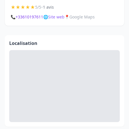
★
★
★
★
★
•
5/5
1 avis
📞
+33610197611
🌐
Site web
📍
Google Maps
Localisation