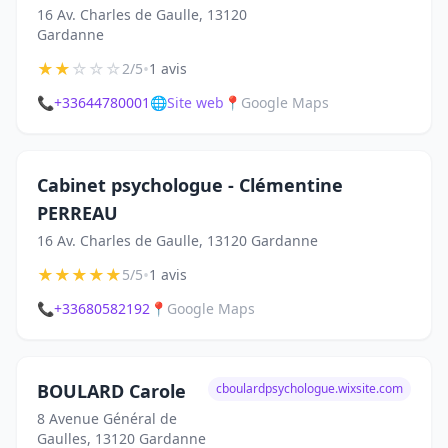
16 Av. Charles de Gaulle, 13120
Gardanne
★
★
☆
☆
☆
•
2/5
1 avis
📞
+33644780001
🌐
Site web
📍
Google Maps
Cabinet psychologue - Clémentine
PERREAU
16 Av. Charles de Gaulle, 13120 Gardanne
★
★
★
★
★
•
5/5
1 avis
📞
+33680582192
📍
Google Maps
BOULARD Carole
cboulardpsychologue.wixsite.com
8 Avenue Général de
Gaulles, 13120 Gardanne