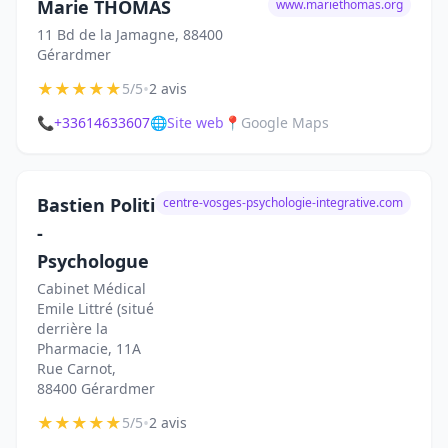
Marie THOMAS
www.mariethomas.org
11 Bd de la Jamagne, 88400
Gérardmer
★
★
★
★
★
•
5/5
2 avis
📞
+33614633607
🌐
Site web
📍
Google Maps
Bastien Politi
centre-vosges-psychologie-integrative.com
-
Psychologue
Cabinet Médical
Emile Littré (situé
derrière la
Pharmacie, 11A
Rue Carnot,
88400 Gérardmer
★
★
★
★
★
•
5/5
2 avis