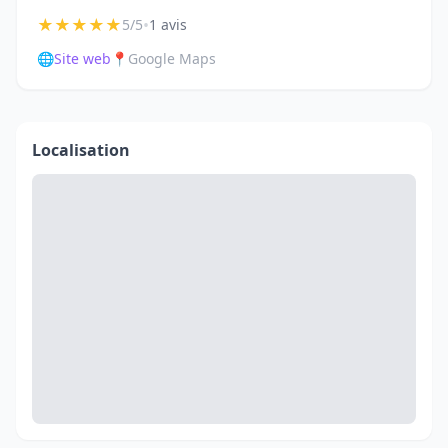
★
★
★
★
★
•
5/5
1 avis
🌐
Site web
📍
Google Maps
Localisation