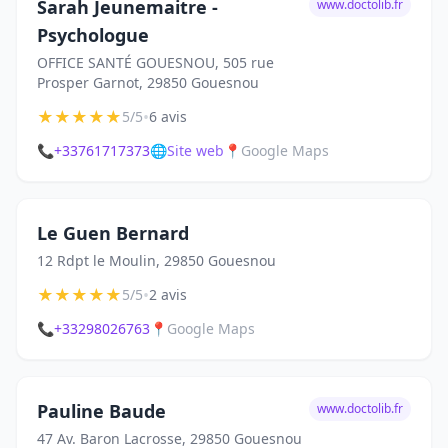
Sarah Jeunemaitre -
www.doctolib.fr
Psychologue
OFFICE SANTÉ GOUESNOU, 505 rue
Prosper Garnot, 29850 Gouesnou
★
★
★
★
★
•
5/5
6 avis
📞
+33761717373
🌐
Site web
📍
Google Maps
Le Guen Bernard
12 Rdpt le Moulin, 29850 Gouesnou
★
★
★
★
★
•
5/5
2 avis
📞
+33298026763
📍
Google Maps
Pauline Baude
www.doctolib.fr
47 Av. Baron Lacrosse, 29850 Gouesnou