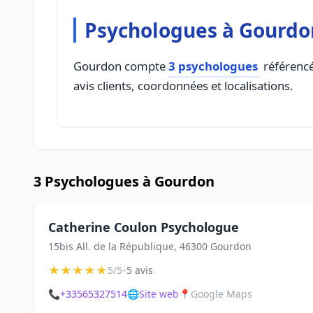
Psychologues à Gourdo
Gourdon compte
3 psychologues
référencé
avis clients, coordonnées et localisations.
3 Psychologues à Gourdon
Catherine Coulon Psychologue
15bis All. de la République, 46300 Gourdon
★
★
★
★
★
•
5/5
5 avis
📞
+33565327514
🌐
Site web
📍
Google Maps