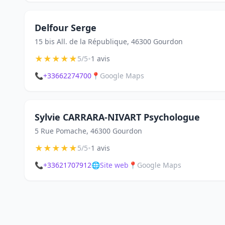
Delfour Serge
15 bis All. de la République, 46300 Gourdon
★
★
★
★
★
•
5/5
1 avis
📞
+33662274700
📍
Google Maps
Sylvie CARRARA-NIVART Psychologue
5 Rue Pomache, 46300 Gourdon
★
★
★
★
★
•
5/5
1 avis
📞
+33621707912
🌐
Site web
📍
Google Maps