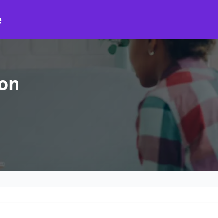
e
don