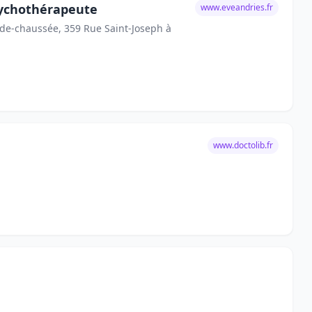
sychothérapeute
www.eveandries.fr
-de-chaussée, 359 Rue Saint-Joseph à
www.doctolib.fr