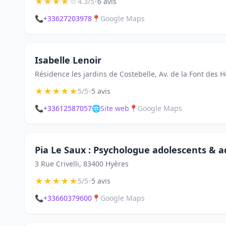
★
★
★
★
☆
•
4.3/5
6 avis
📞
+33627203978
📍
Google Maps
Isabelle Lenoir
Résidence les jardins de Costebelle, Av. de la Font des 
★
★
★
★
★
•
5/5
5 avis
📞
+33612587057
🌐
Site web
📍
Google Maps
Pia Le Saux : Psychologue adolescents & a
3 Rue Crivelli, 83400 Hyères
★
★
★
★
★
•
5/5
5 avis
📞
+33660379600
📍
Google Maps