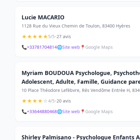
Lucie MACARIO
1128 Rue du Vieux Chemin de Toulon, 83400 Hyères
★
★
★
★
★
•
5/5
27 avis
📞
+33781704814
🌐
Site web
📍
Google Maps
Myriam BOUDOUA Psychologue, Psychothé
Adolescent, Adulte, Famille, Guidance par
10 Place Théodore Lefèbvre, Rés Vendôme Entrée H, 83
★
★
★
★
☆
•
4/5
20 avis
📞
+33644880468
🌐
Site web
📍
Google Maps
Shirley Palmisano - Psychologue Enfants A