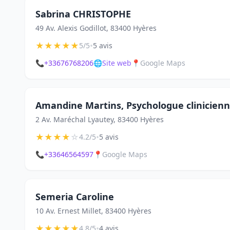
Sabrina CHRISTOPHE
49 Av. Alexis Godillot, 83400 Hyères
★
★
★
★
★
•
5/5
5 avis
📞
+33676768206
🌐
Site web
📍
Google Maps
Amandine Martins, Psychologue clinicien
2 Av. Maréchal Lyautey, 83400 Hyères
★
★
★
★
☆
•
4.2/5
5 avis
📞
+33646564597
📍
Google Maps
Semeria Caroline
10 Av. Ernest Millet, 83400 Hyères
★
★
★
★
★
•
4.8/5
4 avis