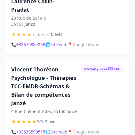
Laurence Collin-
Pradat
23 Rue de Bel air,
35150 Janzé
★
★
★
★
☆
•
4.2/5
10 avis
📞
+33670884268
🌐
Site web
📍
Google Maps
Vincent Thoréton
www.psytravail35.com
Psychologue - Thérapies
TCC-EMDR-Schémas &
Bilan de compétences
Janzé
4 Rue Clément Ader, 35150 Janzé
★
★
★
★
★
•
5/5
2 avis
📞
+33638599515
🌐
Site web
📍
Google Maps