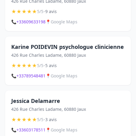
426 Rue Charles Ladame, 60880 Jaux
★
★
★
★
★
•
5/5
9 avis
📞
+33609633198
📍
Google Maps
Karine POIDEVIN psychologue clinicienne
426 Rue Charles Ladame, 60880 Jaux
★
★
★
★
★
•
5/5
5 avis
📞
+33789548481
📍
Google Maps
Jessica Delamarre
426 Rue Charles Ladame, 60880 Jaux
★
★
★
★
★
•
5/5
3 avis
📞
+33603178511
📍
Google Maps