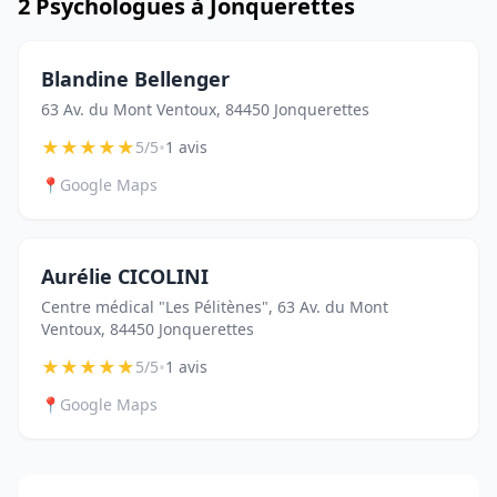
2 Psychologues à Jonquerettes
Blandine Bellenger
63 Av. du Mont Ventoux, 84450 Jonquerettes
★
★
★
★
★
•
5/5
1 avis
📍
Google Maps
Aurélie CICOLINI
Centre médical "Les Pélitènes", 63 Av. du Mont
Ventoux, 84450 Jonquerettes
★
★
★
★
★
•
5/5
1 avis
📍
Google Maps