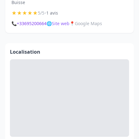
Buisse
★
★
★
★
★
•
5/5
1 avis
📞
+33695200664
🌐
Site web
📍
Google Maps
Localisation