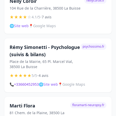
Nelly Coroir
nellycoroir.fr
104 Rue de la Charrière, 38500 La Buisse
★
★
★
★
☆
•
4.1/5
7 avis
🌐
Site web
📍
Google Maps
Rémy Simonetti - Psychologue
psychossimo.fr
(suivis & bilans)
Place de la Mairie, 65 Pl. Marcel Vial,
38500 La Buisse
★
★
★
★
★
•
5/5
4 avis
📞
+33660452953
🌐
Site web
📍
Google Maps
Marti Flora
floramarti-neuropsy.fr
81 Chem. de la Plaine, 38500 La