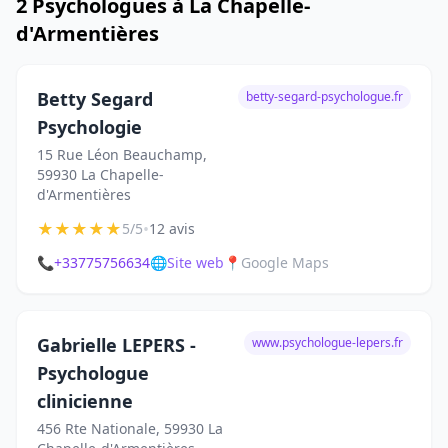
2 Psychologues à La Chapelle-
d'Armentières
Betty Segard
betty-segard-psychologue.fr
Psychologie
15 Rue Léon Beauchamp,
59930 La Chapelle-
d'Armentières
★
★
★
★
★
•
5/5
12 avis
📞
+33775756634
🌐
Site web
📍
Google Maps
Gabrielle LEPERS -
www.psychologue-lepers.fr
Psychologue
clinicienne
456 Rte Nationale, 59930 La