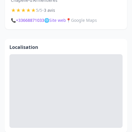
Chapelle-d'Armentières
★
★
★
★
★
•
5/5
3 avis
📞
+33668871033
🌐
Site web
📍
Google Maps
Localisation