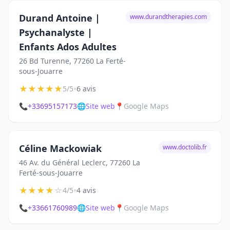
Durand Antoine |
www.durandtherapies.com
Psychanalyste |
Enfants Ados Adultes
26 Bd Turenne, 77260 La Ferté-
sous-Jouarre
★
★
★
★
★
•
5/5
6 avis
📞
+33695157173
🌐
Site web
📍
Google Maps
Céline Mackowiak
www.doctolib.fr
46 Av. du Général Leclerc, 77260 La
Ferté-sous-Jouarre
★
★
★
★
☆
•
4/5
4 avis
📞
+33661760989
🌐
Site web
📍
Google Maps