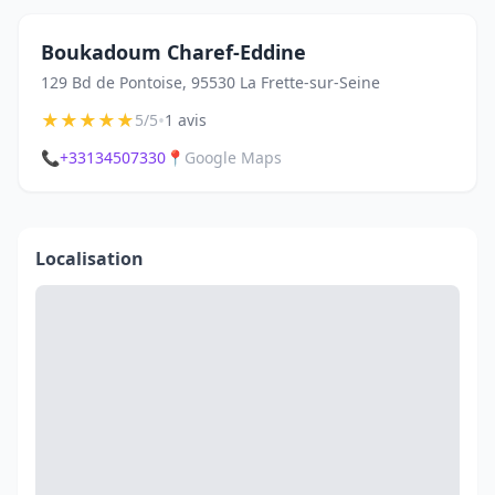
Boukadoum Charef-Eddine
129 Bd de Pontoise, 95530 La Frette-sur-Seine
★
★
★
★
★
•
5/5
1 avis
📞
+33134507330
📍
Google Maps
Localisation