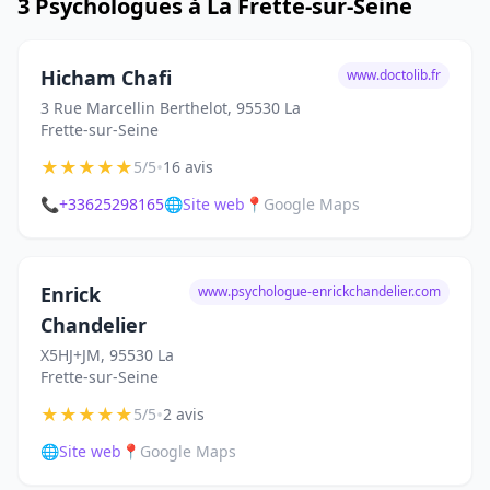
3 Psychologues à La Frette-sur-Seine
Hicham Chafi
www.doctolib.fr
3 Rue Marcellin Berthelot, 95530 La
Frette-sur-Seine
★
★
★
★
★
•
5/5
16 avis
📞
+33625298165
🌐
Site web
📍
Google Maps
Enrick
www.psychologue-enrickchandelier.com
Chandelier
X5HJ+JM, 95530 La
Frette-sur-Seine
★
★
★
★
★
•
5/5
2 avis
🌐
Site web
📍
Google Maps