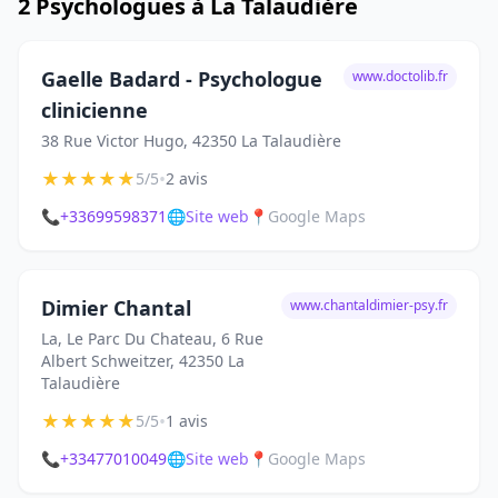
2 Psychologues à La Talaudière
Gaelle Badard - Psychologue
www.doctolib.fr
clinicienne
38 Rue Victor Hugo, 42350 La Talaudière
★
★
★
★
★
•
5/5
2 avis
📞
+33699598371
🌐
Site web
📍
Google Maps
Dimier Chantal
www.chantaldimier-psy.fr
La, Le Parc Du Chateau, 6 Rue
Albert Schweitzer, 42350 La
Talaudière
★
★
★
★
★
•
5/5
1 avis
📞
+33477010049
🌐
Site web
📍
Google Maps