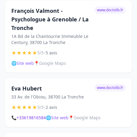
François Valmont -
www.doctolib.fr
Psychologue à Grenoble / La
Tronche
1A Bd de la Chantourne Immeuble Le
Century, 38700 La Tronche
★
★
★
★
★
•
5/5
5 avis
🌐
Site web
📍
Google Maps
Eva Hubert
www.doctolib.fr
33 Av. de l'Obiou, 38700 La Tronche
★
★
★
★
★
•
5/5
2 avis
📞
+33619816584
🌐
Site web
📍
Google Maps