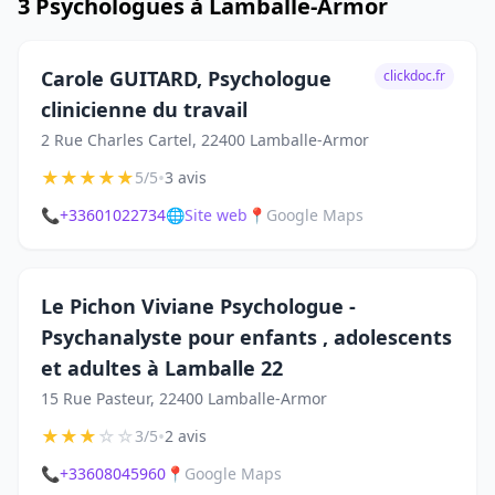
3 Psychologues à Lamballe-Armor
Carole GUITARD, Psychologue
clickdoc.fr
clinicienne du travail
2 Rue Charles Cartel, 22400 Lamballe-Armor
★
★
★
★
★
•
5/5
3 avis
📞
+33601022734
🌐
Site web
📍
Google Maps
Le Pichon Viviane Psychologue -
Psychanalyste pour enfants , adolescents
et adultes à Lamballe 22
15 Rue Pasteur, 22400 Lamballe-Armor
★
★
★
☆
☆
•
3/5
2 avis
📞
+33608045960
📍
Google Maps