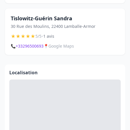
Tislowitz-Guérin Sandra
30 Rue des Moulins, 22400 Lamballe-Armor
★
★
★
★
★
•
5/5
1 avis
📞
+33296500693
📍
Google Maps
Localisation