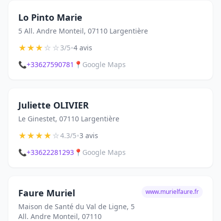
Lo Pinto Marie
5 All. Andre Monteil, 07110 Largentière
★
★
★
☆
☆
•
3/5
4 avis
📞
+33627590781
📍
Google Maps
Juliette OLIVIER
Le Ginestet, 07110 Largentière
★
★
★
★
☆
•
4.3/5
3 avis
📞
+33622281293
📍
Google Maps
Faure Muriel
www.murielfaure.fr
Maison de Santé du Val de Ligne, 5
All. Andre Monteil, 07110