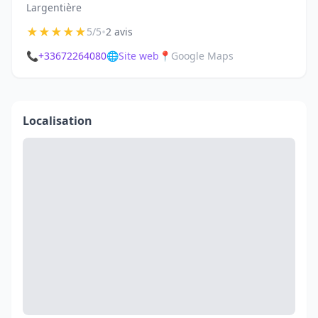
Largentière
★
★
★
★
★
•
5/5
2 avis
📞
+33672264080
🌐
Site web
📍
Google Maps
Localisation