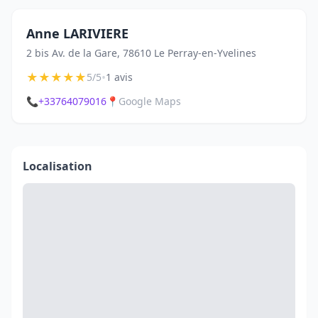
Anne LARIVIERE
2 bis Av. de la Gare, 78610 Le Perray-en-Yvelines
★
★
★
★
★
•
5/5
1 avis
📞
+33764079016
📍
Google Maps
Localisation