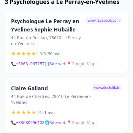
3 Psychologues à Le Perray-en-Yvelines
Psychologue Le Perray en
www.facebook.com
Yvelines Sophie Hubaille
44 Rue du Roseau, 78610 Le Perray-
en-Yvelines
★
★
★
★
★
•
4.9/5
30 avis
📞
+33631067257
🌐
Site web
📍
Google Maps
Claire Galland
www.doctolib.fr
44 Rue de Chartres, 78610 Le Perray-en-
Yvelines
★
★
★
★
★
•
5/5
1 avis
📞
+33680996108
🌐
Site web
📍
Google Maps