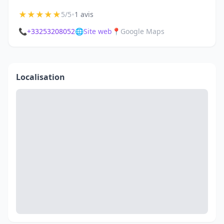
★
★
★
★
★
•
5/5
1 avis
📞
+33253208052
🌐
Site web
📍
Google Maps
Localisation