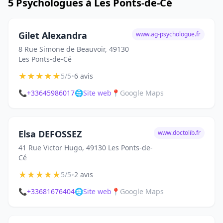
5 Psychologues à Les Ponts-de-Cé
Gilet Alexandra
www.ag-psychologue.fr
8 Rue Simone de Beauvoir, 49130
Les Ponts-de-Cé
★
★
★
★
★
•
5/5
6 avis
📞
+33645986017
🌐
Site web
📍
Google Maps
Elsa DEFOSSEZ
www.doctolib.fr
41 Rue Victor Hugo, 49130 Les Ponts-de-
Cé
★
★
★
★
★
•
5/5
2 avis
📞
+33681676404
🌐
Site web
📍
Google Maps