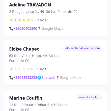
Adeline TRAVADON
2 Rue Jean Jaurès, 49130 Les Ponts-de-Cé
★
★
★
★
★
•
5/5
2 avis
📞
+33620405390
📍
Google Maps
Eloïse Chapet
eloisechapet.wixsite.com
63 Rue Victor Hugo, 49130 Les
Ponts-de-Cé
★
☆
☆
☆
☆
•
1/5
1 avis
📞
+33658953233
🌐
Site web
📍
Google Maps
Marine Couffin
www.doctolib.fr
12 Rue Edouard Rohard, 49130 Les
Ponts-de-Cé