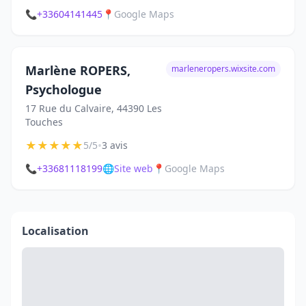
📞
+33604141445
📍
Google Maps
Marlène ROPERS,
marleneropers.wixsite.com
Psychologue
17 Rue du Calvaire, 44390 Les
Touches
★
★
★
★
★
•
5/5
3 avis
📞
+33681118199
🌐
Site web
📍
Google Maps
Localisation