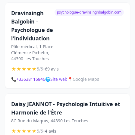
Dravinsingh
psychologue-dravinsinghbalgobin.com
Balgobin -
Psychologue de
l'individuation
Pôle médical, 1 Place
Clémence Pichelin,
44390 Les Touches
★
★
★
★
★
•
5/5
69 avis
📞
+33638116846
🌐
Site web
📍
Google Maps
Daisy JEANNOT - Psychologie Intuitive et
Harmonie de l'Être
8C Rue du Maquis, 44390 Les Touches
★
★
★
★
★
•
5/5
4 avis