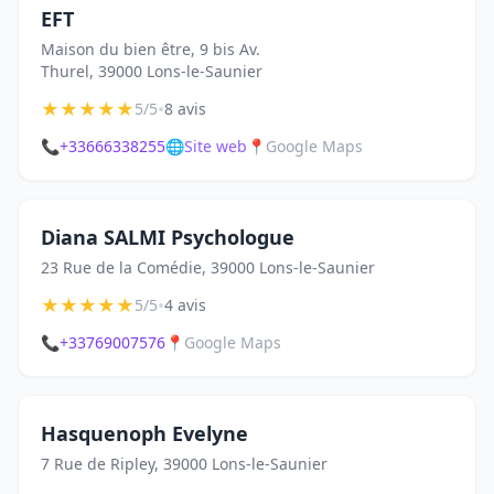
EFT
Maison du bien être, 9 bis Av.
Thurel, 39000 Lons-le-Saunier
★
★
★
★
★
•
5/5
8 avis
📞
+33666338255
🌐
Site web
📍
Google Maps
Diana SALMI Psychologue
23 Rue de la Comédie, 39000 Lons-le-Saunier
★
★
★
★
★
•
5/5
4 avis
📞
+33769007576
📍
Google Maps
Hasquenoph Evelyne
7 Rue de Ripley, 39000 Lons-le-Saunier