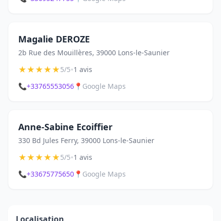
Magalie DEROZE
2b Rue des Mouillères, 39000 Lons-le-Saunier
★
★
★
★
★
•
5/5
1 avis
📞
+33765553056
📍
Google Maps
Anne-Sabine Ecoiffier
330 Bd Jules Ferry, 39000 Lons-le-Saunier
★
★
★
★
★
•
5/5
1 avis
📞
+33675775650
📍
Google Maps
Localisation