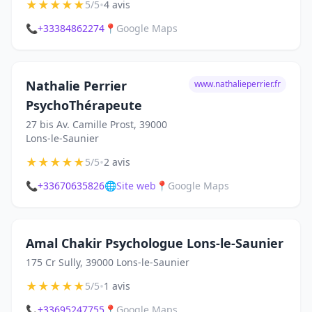
★
★
★
★
★
•
5/5
4 avis
📞
+33384862274
📍
Google Maps
Nathalie Perrier
www.nathalieperrier.fr
PsychoThérapeute
27 bis Av. Camille Prost, 39000
Lons-le-Saunier
★
★
★
★
★
•
5/5
2 avis
📞
+33670635826
🌐
Site web
📍
Google Maps
Amal Chakir Psychologue Lons-le-Saunier
175 Cr Sully, 39000 Lons-le-Saunier
★
★
★
★
★
•
5/5
1 avis
📞
+33695247755
📍
Google Maps