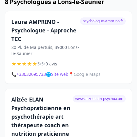
8 Psychologues à Lons-le-Saunier
Laura AMPRINO -
psychologue-amprino.fr
Psychologue - Approche
TCC
80 Pl. de Malpertuis, 39000 Lons-
le-Saunier
★
★
★
★
★
•
5/5
9 avis
📞
+33632095733
🌐
Site web
📍
Google Maps
Alizée ELAN
www.alizeeelan-psycho.com
Psychopraticienne en
psychothérapie art
thérapeute coach en
nutrition praticienne