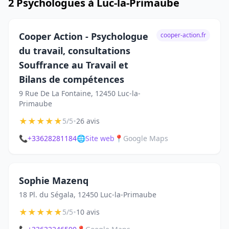
2 Psychologues à Luc-la-Primaube
Cooper Action - Psychologue
cooper-action.fr
du travail, consultations
Souffrance au Travail et
Bilans de compétences
9 Rue De La Fontaine, 12450 Luc-la-
Primaube
★
★
★
★
★
•
5/5
26 avis
📞
+33628281184
🌐
Site web
📍
Google Maps
Sophie Mazenq
18 Pl. du Ségala, 12450 Luc-la-Primaube
★
★
★
★
★
•
5/5
10 avis