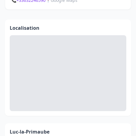
📞
+33632246590
📍
Google Maps
Localisation
Luc-la-Primaube