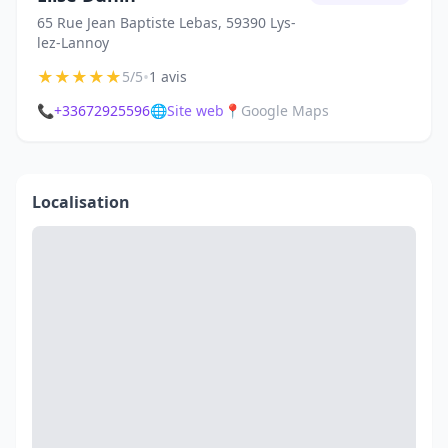
65 Rue Jean Baptiste Lebas, 59390 Lys-
lez-Lannoy
★
★
★
★
★
•
5/5
1 avis
📞
+33672925596
🌐
Site web
📍
Google Maps
Localisation