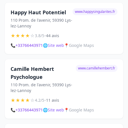
Happy Haut Potentiel
www.happysingularites.fr
110 Prom. de l'avenir, 59390 Lys-
lez-Lannoy
★
★
★
★
☆
•
3.8/5
44 avis
📞
+33766443971
🌐
Site web
📍
Google Maps
Camille Hembert
www.camillehembert.fr
Psychologue
110 Prom. de l'avenir, 59390 Lys-
lez-Lannoy
★
★
★
★
☆
•
4.2/5
11 avis
📞
+33766443971
🌐
Site web
📍
Google Maps