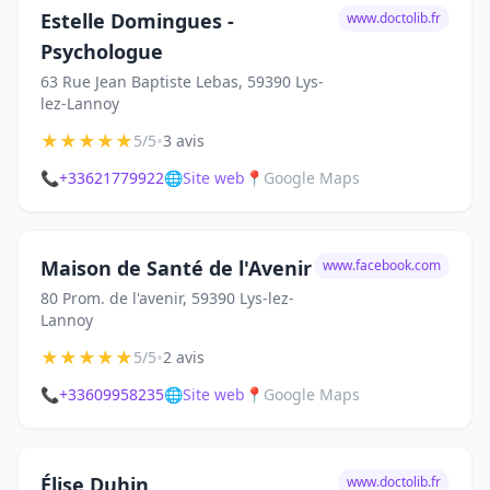
Estelle Domingues -
www.doctolib.fr
Psychologue
63 Rue Jean Baptiste Lebas, 59390 Lys-
lez-Lannoy
★
★
★
★
★
•
5/5
3 avis
📞
+33621779922
🌐
Site web
📍
Google Maps
Maison de Santé de l'Avenir
www.facebook.com
80 Prom. de l'avenir, 59390 Lys-lez-
Lannoy
★
★
★
★
★
•
5/5
2 avis
📞
+33609958235
🌐
Site web
📍
Google Maps
Élise Duhin
www.doctolib.fr