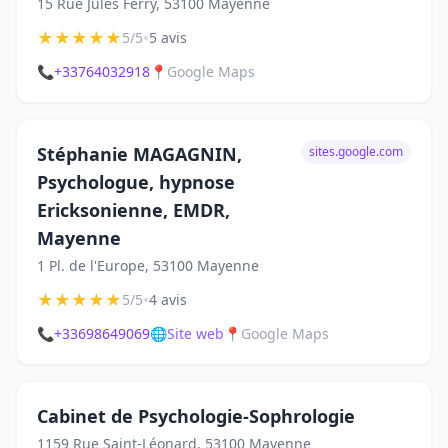
15 Rue Jules Ferry, 53100 Mayenne
★
★
★
★
★
•
5/5
5 avis
📞
+33764032918
📍
Google Maps
Stéphanie MAGAGNIN,
sites.google.com
Psychologue, hypnose
Ericksonienne, EMDR,
Mayenne
1 Pl. de l'Europe, 53100 Mayenne
★
★
★
★
★
•
5/5
4 avis
📞
+33698649069
🌐
Site web
📍
Google Maps
Cabinet de Psychologie-Sophrologie
1159 Rue Saint-Léonard, 53100 Mayenne