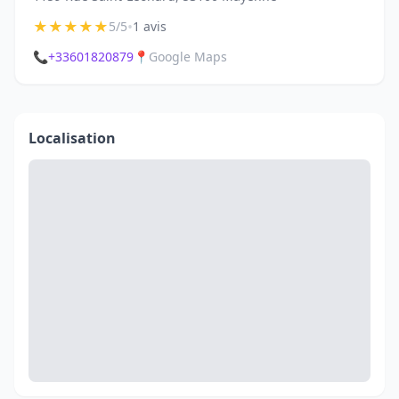
★
★
★
★
★
•
5/5
1 avis
📞
+33601820879
📍
Google Maps
Localisation